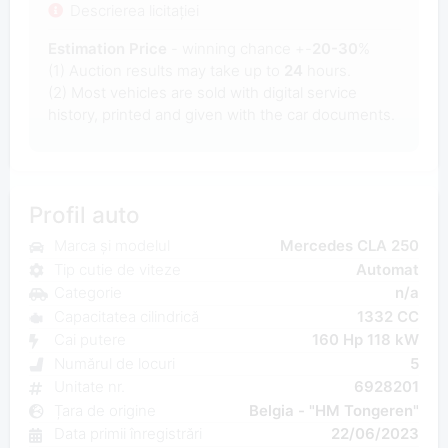
Descrierea licitației
Estimation Price
- winning chance +-
20-30
%
(1) Auction results may take up to
24
hours.
(2) Most
vehicles are sold with digital service
history, printed and given with the car documents.
Profil auto
Marca și modelul
Mercedes CLA 250
Tip cutie de viteze
Automat
Categorie
n/a
Capacitatea cilindrică
1332 CC
Cai putere
160 Hp 118 kW
Numărul de locuri
5
Unitate nr.
6928201
Țara de origine
Belgia - "HM Tongeren"
Data primii înregistrări
22/06/2023