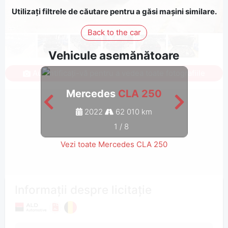
Utilizați filtrele de căutare pentru a găsi mașini similare.
Back to the car
Vehicule asemănătoare
Autentificați-vă pentru a vedea toate fotografiile
Mercedes
CLA 250
M
2022
62 010 km
1
/
8
Vezi toate Mercedes CLA 250
Informații despre licitație