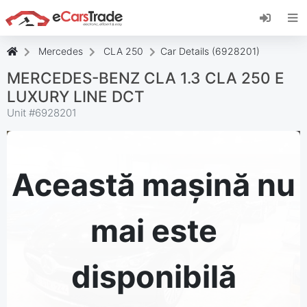
Instalați aplicația web eCarsTrade, adăugați-o
pe ecranul de pornire și primiți actualizări
instantanee.
Mercedes
CLA 250
Car Details (6928201)
Instalați
Anulare
MERCEDES-BENZ CLA 1.3 CLA 250 E
LUXURY LINE DCT
Unit #
6928201
Această mașină nu
mai este
disponibilă