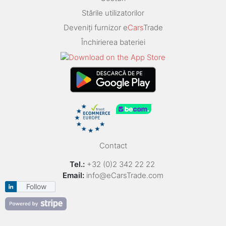
Stările utilizatorilor
Deveniți furnizor e
Cars
Trade
Închirierea bateriei
Contact
Tel.:
+32 (0)2 342 22 22
Email:
info@eCarsTrade.com
Follow