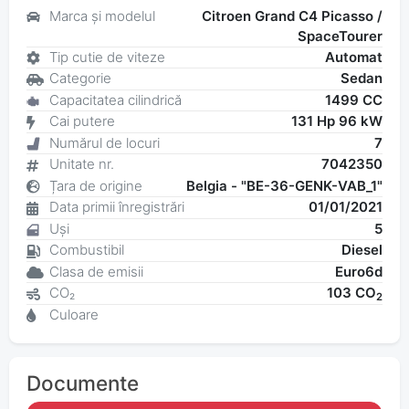
Marca și modelul
Citroen Grand C4 Picasso /
SpaceTourer
Tip cutie de viteze
Automat
Categorie
Sedan
Capacitatea cilindrică
1499 CC
Cai putere
131 Hp 96 kW
Numărul de locuri
7
Unitate nr.
7042350
Țara de origine
Belgia - "BE-36-GENK-VAB_1"
Data primii înregistrări
01/01/2021
Uși
5
Combustibil
Diesel
Clasa de emisii
Euro6d
CO₂
103 CO
2
Culoare
Documente