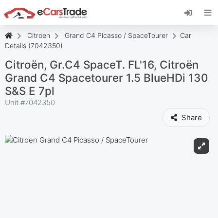
Instalați aplicația web eCarsTrade, adăugați-o
pe ecranul de pornire și primiți actualizări
instantanee.
Citroen
Grand C4 Picasso / SpaceTourer
Car
Instalați
Anulare
Details (7042350)
Citroën, Gr.C4 SpaceT. FL'16, Citroën
Grand C4 Spacetourer 1.5 BlueHDi 130
S&S E 7pl
Unit #
7042350
Share