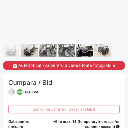
Autentificați-vă pentru a vedea toate fotografiile
Cumpara / Bid
Fara TVA
FIX
Sorry, the car is no longer available
Gata pentru
~9 to max. 14 (temporary increase for
preluare
summer season)