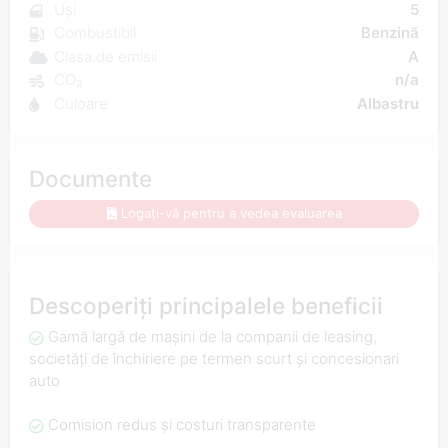
Uși
5
Combustibil
Benzină
Clasa de emisii
A
CO₂
n/a
Culoare
Albastru
Documente
Logați-vă pentru a vedea evaluarea
Descoperiți principalele beneficii
Gamă largă de mașini de la companii de leasing,
societăți de închiriere pe termen scurt și concesionari
auto
Comision redus și costuri transparente