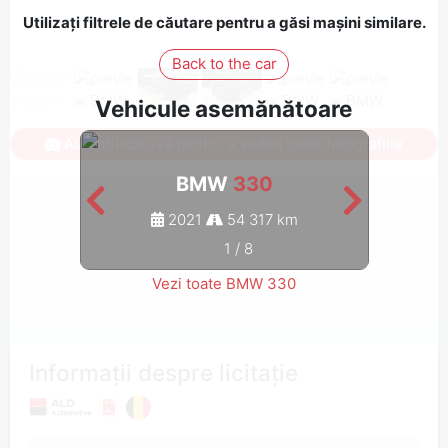
Utilizați filtrele de căutare pentru a găsi mașini similare.
Back to the car
Vehicule asemănătoare
Autentificați-vă pentru a vedea toate fotografiile
BMW
330
2021
54 317 km
1
/
8
Vezi toate BMW 330
Informații despre licitație