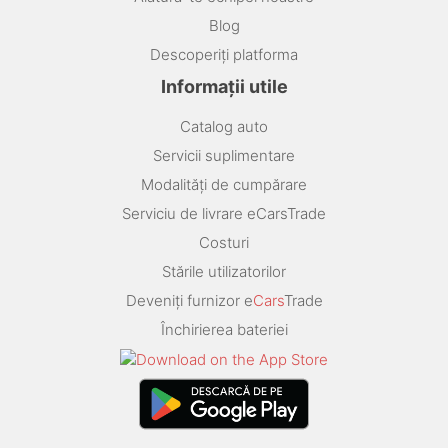
Blog
Descoperiți platforma
Informații utile
Catalog auto
Servicii suplimentare
Modalități de cumpărare
Serviciu de livrare eCarsTrade
Costuri
Stările utilizatorilor
Deveniți furnizor e
Cars
Trade
Închirierea bateriei