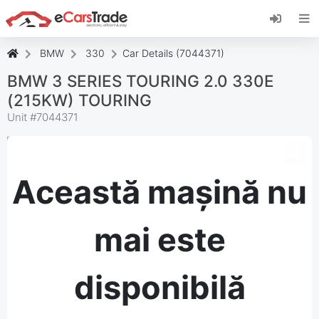
Instalați aplicația web eCarsTrade, adăugați-o
pe ecranul de pornire și primiți actualizări
instantanee.
BMW
330
Car Details (7044371)
Instalați
Anulare
BMW 3 SERIES TOURING 2.0 330E
(215KW) TOURING
Unit #
7044371
Această mașină nu
mai este
disponibilă