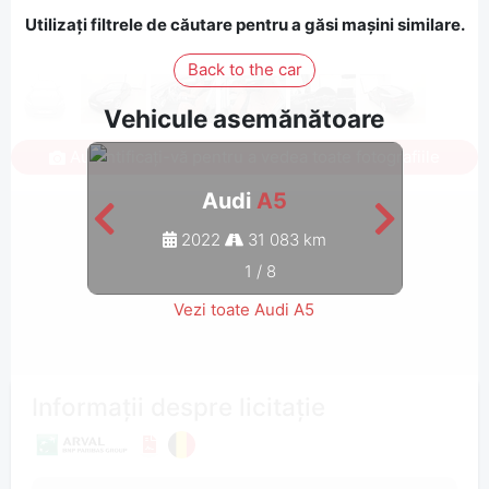
Utilizați filtrele de căutare pentru a găsi mașini similare.
Back to the car
Vehicule asemănătoare
Autentificați-vă pentru a vedea toate fotografiile
Audi
A5
2022
31 083 km
1
/
8
Vezi toate Audi A5
Informații despre licitație