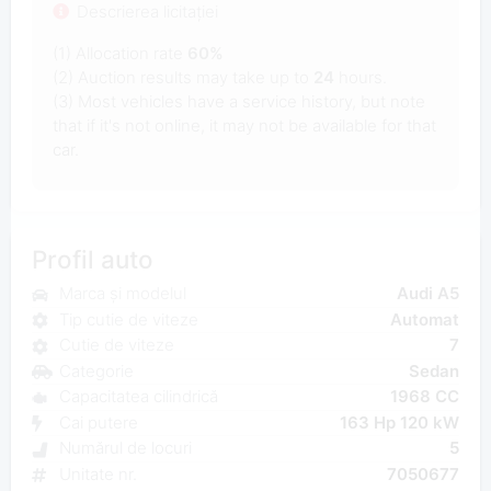
Descrierea licitației
(1) Allocation rate
60%
(2) Auction results may take up to
24
hours.
(3) Most vehicles have a service history, but note
that if it's not online, it may not be available for that
car.
Profil auto
Marca și modelul
Audi A5
Tip cutie de viteze
Automat
Cutie de viteze
7
Categorie
Sedan
Capacitatea cilindrică
1968 CC
Cai putere
163 Hp 120 kW
Numărul de locuri
5
Unitate nr.
7050677