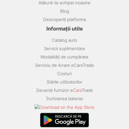
Alătură-te echipei noastre
Blog
Descoperiți platforma
Informații utile
Catalog auto
Servicii suplimentare
Modalități de cumpărare
Serviciu de livrare eCarsTrade
Costuri
Stările utilizatorilor
Deveniți furnizor e
Cars
Trade
Închirierea bateriei