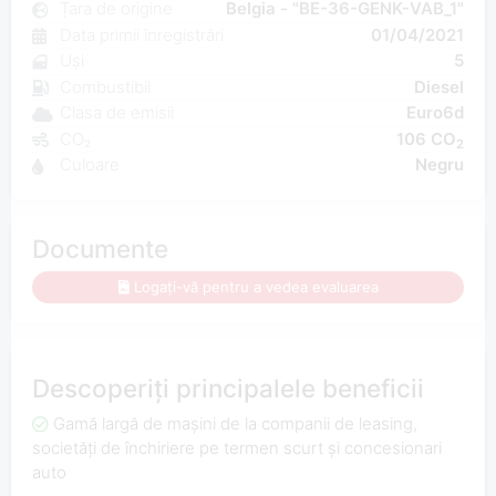
Țara de origine
Belgia - "BE-36-GENK-VAB_1"
Data primii înregistrări
01/04/2021
Uși
5
Combustibil
Diesel
Clasa de emisii
Euro6d
CO₂
106 CO
2
Culoare
Negru
Documente
Logați-vă pentru a vedea evaluarea
Descoperiți principalele beneficii
Gamă largă de mașini de la companii de leasing,
societăți de închiriere pe termen scurt și concesionari
auto