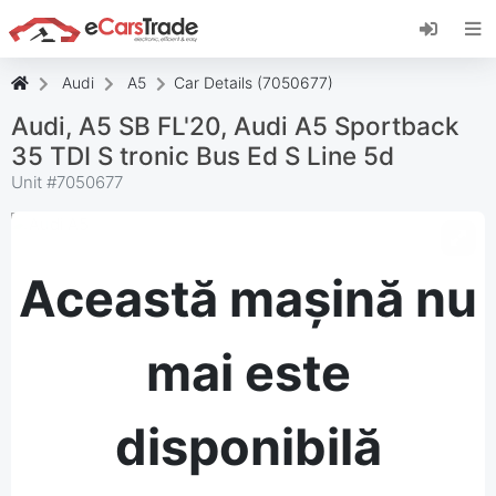
Instalați aplicația web eCarsTrade, adăugați-o
pe ecranul de pornire și primiți actualizări
instantanee.
Audi
A5
Car Details (7050677)
Instalați
Anulare
Audi, A5 SB FL'20, Audi A5 Sportback
35 TDI S tronic Bus Ed S Line 5d
Unit #
7050677
Această mașină nu
mai este
disponibilă