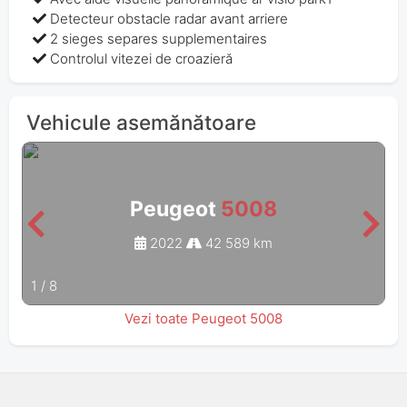
Detecteur obstacle radar avant arriere
2 sieges separes supplementaires
Controlul vitezei de croazieră
Vehicule asemănătoare
Peugeot
5008
2022
42 589 km
1
/
8
Vezi toate Peugeot 5008