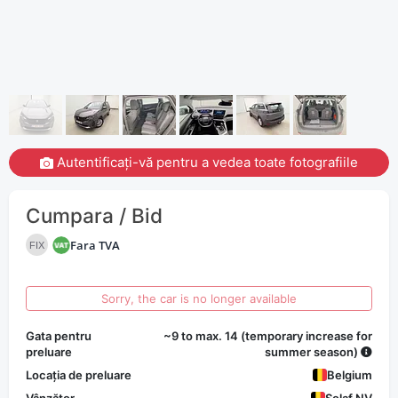
Autentificați-vă pentru a vedea toate fotografiile
Cumpara / Bid
Fara TVA
FIX
Sorry, the car is no longer available
Gata pentru
~9 to max. 14 (temporary increase for
preluare
summer season)
Locația de preluare
Belgium