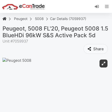
Instalați aplicația web eCarsTrade, adăugați-o
pe ecranul de pornire și primiți actualizări
instantanee.
Peugeot
5008
Car Details (7059937)
Instalați
Anulare
Peugeot, 5008 FL'20, Peugeot 5008 1.5
BlueHDi 96kW S&S Active Pack 5d
Unit #
7059937
Share