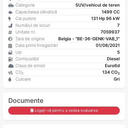
Categorie
SUV/vehicul de teren
Capacitatea cilindrică
1499 CC
Cai putere
131 Hp 96 kW
Numărul de locuri
7
Unitate nr.
7059937
Țara de origine
Belgia - "BE-36-GENK-VAB_1"
Data primii înregistrări
01/08/2021
Uși
5
Combustibil
Diesel
Clasa de emisii
Euro6d
CO₂
134 CO
2
Culoare
Gri
Documente
Logați-vă pentru a vedea evaluarea