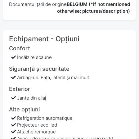
Documentul țării de origine
BELGIUM (*if not mentioned
otherwise: pictures/description)
Echipament - Opțiuni
Confort
Încălzire scaune
Siguranță și securitate
Airbag-uri: Față, lateral și mai mult
Exterior
Jante din aliaj
Alte opțiuni
Refrigeration automatique
Projecteur eco-led
Attache remorque
Avec aide visuelle panoramique ar visio park1