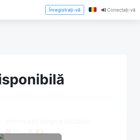
Înregistrați-vă
Conectați-vă
isponibilă
Informații despre licitație