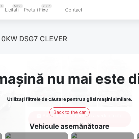
24
5968
2337
u
Licitatii
Preturi Fixe
Contact
110KW DSG7 CLEVER
așină nu mai este d
Utilizați filtrele de căutare pentru a găsi mașini similare.
Back to the car
Autentificați-vă pentru a vedea toate
fotografiile
Vehicule asemănătoare