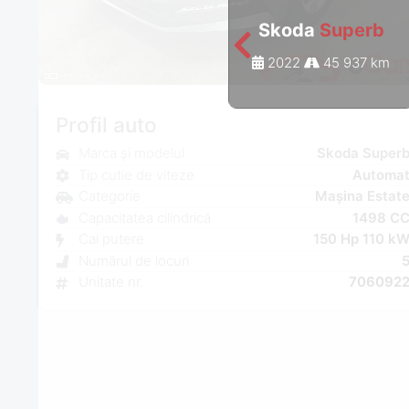
Skoda
Superb
2022
45 937 km
Profil auto
Marca și modelul
Skoda Super
Tip cutie de viteze
Automa
Categorie
Mașina Estat
Capacitatea cilindrică
1498 C
Cai putere
150 Hp 110 k
Numărul de locuri
Unitate nr.
706092