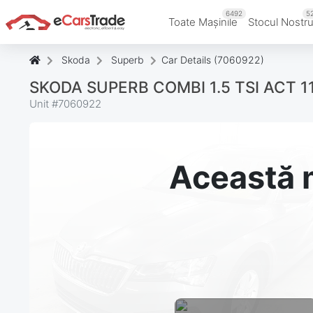
6492
5
Toate Mașinile
Stocul Nostr
Skoda
Superb
Car Details (7060922)
SKODA SUPERB COMBI 1.5 TSI ACT 
Unit #
7060922
Această m