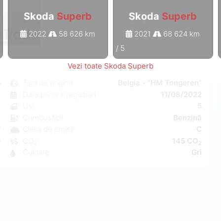
Skoda
Superb
Skoda
Superb
2022
58 626 km
2021
68 624 km
1
/
5
Vezi toate Skoda Superb
b
Țara de origine
Belgia - "HM Tongeren"
t
Data primii înregistrări
11/08/2022
e
Uși
5
C
Combustibil
Benzină
W
Clasa de emisii
C
5
CO₂
145 CO
2
2
Culoare
Gri