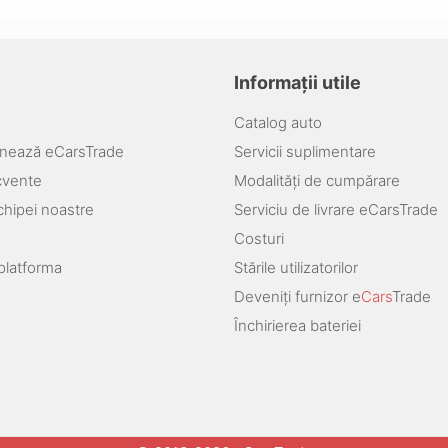
Informații utile
Catalog auto
nează eCarsTrade
Servicii suplimentare
ecvente
Modalități de cumpărare
chipei noastre
Serviciu de livrare eCarsTrade
Costuri
platforma
Stările utilizatorilor
Deveniți furnizor e
Cars
Trade
Închirierea bateriei