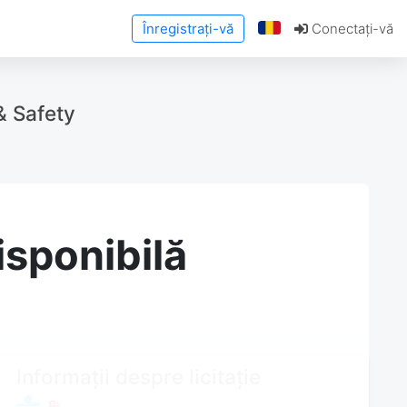
Înregistrați-vă
Conectați-vă
 Safety
isponibilă
Informații despre licitație