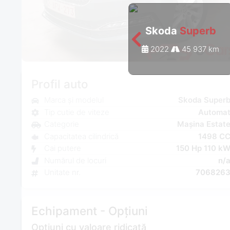
Skoda
Superb
2022
45 937 km
Profil auto
Marca și modelul
Skoda Super
Tip cutie de viteze
Automa
Categorie
Mașina Estat
Capacitatea cilindrică
1498 C
Cai putere
150 Hp 110 k
Numărul de locuri
n/
Unitate nr.
706826
Echipament - Opțiuni
Opțiuni cu valoare ridicată