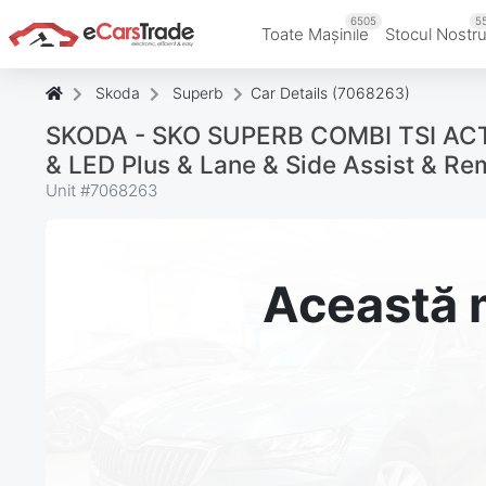
6505
5
Toate Mașinile
Stocul Nostr
Skoda
Superb
Car Details (7068263)
SKODA - SKO SUPERB COMBI TSI ACT 
& LED Plus & Lane & Side Assist & R
Unit #
7068263
Această m