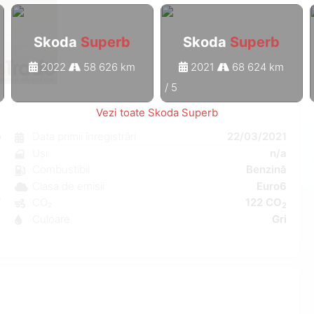
Skoda
Superb
Skoda
Superb
2022
58 626 km
2021
68 624 km
1
/
5
Vezi toate Skoda Superb
b
Data primii înregistrări
22/03/2021
t
Uși
n/a
e
Combustibil
Benzină
C
Clasa de emisii
Euro6
W
CO₂
122 CO
2
a
Culoare
Gri
3