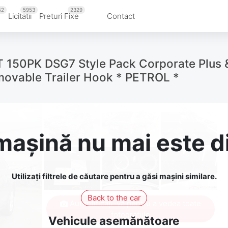
52
5953
2329
u
Licitatii
Preturi Fixe
Contact
150PK DSG7 Style Pack Corporate Plus &
emovable Trailer Hook * PETROL *
așină nu mai este d
Utilizați filtrele de căutare pentru a găsi mașini similare.
Back to the car
Autentificați-vă pentru a vedea toate
fotografiile
Vehicule asemănătoare