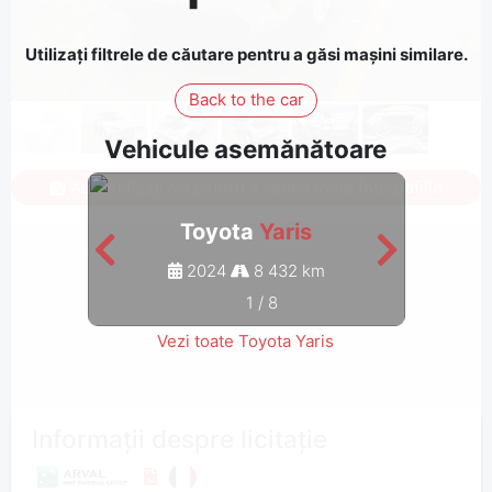
Utilizați filtrele de căutare pentru a găsi mașini similare.
Back to the car
Vehicule asemănătoare
Autentificați-vă pentru a vedea toate fotografiile
Toyota
Yaris
2024
8 432 km
1
/
8
Vezi toate Toyota Yaris
Informații despre licitație