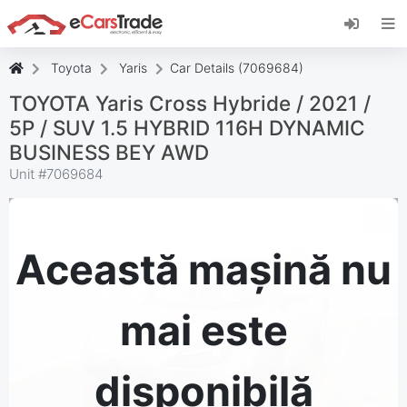
Instalați aplicația web eCarsTrade, adăugați-o
pe ecranul de pornire și primiți actualizări
instantanee.
Toyota
Yaris
Car Details (7069684)
Instalați
Anulare
TOYOTA Yaris Cross Hybride / 2021 /
5P / SUV 1.5 HYBRID 116H DYNAMIC
BUSINESS BEY AWD
Unit #
7069684
Această mașină nu
mai este
disponibilă