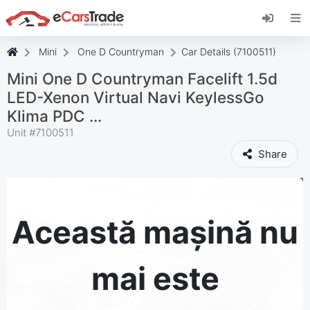
Instalați aplicația web eCarsTrade, adăugați-o
pe ecranul de pornire și primiți actualizări
instantanee.
Mini
One D Countryman
Car Details (7100511)
Instalați
Anulare
Mini One D Countryman Facelift 1.5d
LED-Xenon Virtual Navi KeylessGo
Klima PDC ...
Unit #
7100511
Share
Această mașină nu
mai este