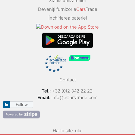
Stările utilizatorilor
Deveniți furnizor e
Cars
Trade
Închirierea bateriei
Contact
Tel.:
+32 (0)2 342 22 22
Email:
info@eCarsTrade.com
Follow
Harta site-ului