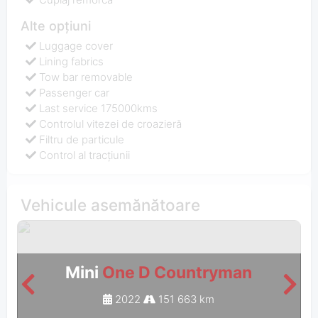
Alte opțiuni
Luggage cover
Lining fabrics
Tow bar removable
Passenger car
Last service 175000kms
Controlul vitezei de croazieră
Filtru de particule
Control al tracțiunii
Vehicule asemănătoare
Mini
One D Countryman
2022
151 663 km