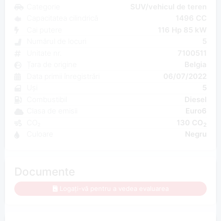
Categorie
SUV/vehicul de teren
Capacitatea cilindrică
1496 CC
Cai putere
116 Hp 85 kW
Numărul de locuri
5
Unitate nr.
7100511
Țara de origine
Belgia
Data primii înregistrări
06/07/2022
Uși
5
Combustibil
Diesel
Clasa de emisii
Euro6
CO₂
130 CO
2
Culoare
Negru
Documente
Logați-vă pentru a vedea evaluarea