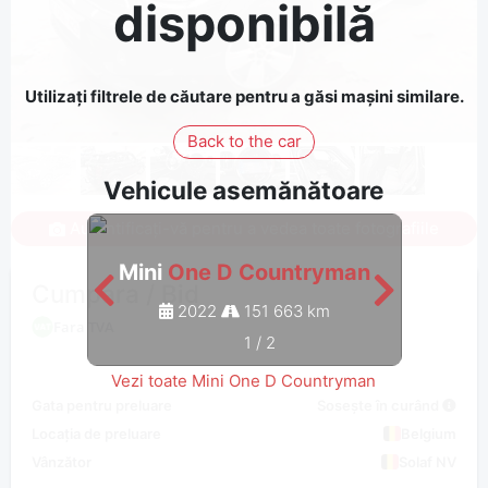
disponibilă
Utilizați filtrele de căutare pentru a găsi mașini similare.
Back to the car
Vehicule asemănătoare
Autentificați-vă pentru a vedea toate fotografiile
Mini
One D Countryman
Min
Cumpara / Bid
2022
151 663 km
Fara TVA
1
/
2
Vezi toate Mini One D Countryman
Gata pentru preluare
Sosește în curând
Locația de preluare
Belgium
Vânzător
Solaf NV