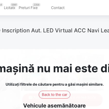
64
5981
2356
u
Licitatii
Preturi Fixe
Contact
Inscription Aut. LED Virtual ACC Navi Le
așină nu mai este d
Utilizați filtrele de căutare pentru a găsi mașini similare.
Back to the car
Autentificați-vă pentru a vedea toate
fotografiile
Vehicule asemănătoare