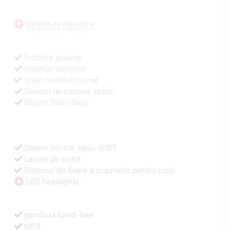
Sistem de navigaţie
Încălzire scaune
Geamuri electrice
Volan multifuncţional
Senzori de parcare spate
Sistem Start-Stop
Sistem control şasiu (ESP)
Lampă de ceață
Sistemul de fixare a scaunelor pentru copii
LED headlights
garnitură hand-free
MP3