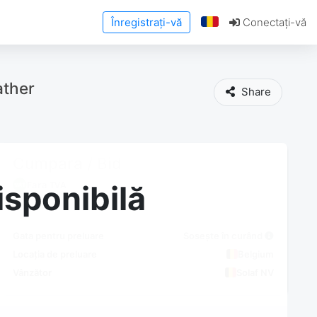
Înregistrați-vă
Conectați-vă
ather
Share
Cumpara / Bid
Fara TVA
isponibilă
Gata pentru preluare
Sosește în curând
Locația de preluare
Belgium
Vânzător
Solaf NV