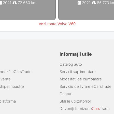
2021
72 660 km
2021
85 773 k
Vezi toate Volvo V60
Informații utile
Catalog auto
nează eCarsTrade
Servicii suplimentare
ecvente
Modalități de cumpărare
chipei noastre
Serviciu de livrare eCarsTrade
Costuri
platforma
Stările utilizatorilor
Deveniți furnizor e
Cars
Trade