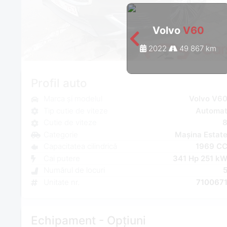
Volvo
V60
2022
49 867 km
Profil auto
Marca și modelul
Volvo V6
Tip cutie de viteze
Automa
Cutie de viteze
Categorie
Mașina Estat
Capacitatea cilindrică
1969 C
Cai putere
341 Hp 251 k
Numărul de locuri
Unitate nr.
710067
Echipament - Opțiuni