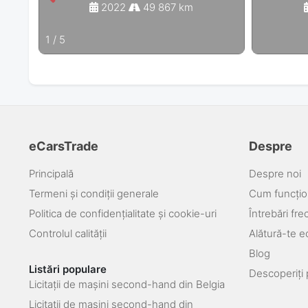
2022
49 867 km
1
/
5
eCarsTrade
Despre
Principală
Despre noi
Termeni și condiții generale
Cum funcțio
Politica de confidențialitate și cookie-uri
Întrebări fr
Controlul calității
Alătură-te e
Blog
Listări populare
Descoperiți 
Licitații de mașini second-hand din Belgia
Licitații de mașini second-hand din