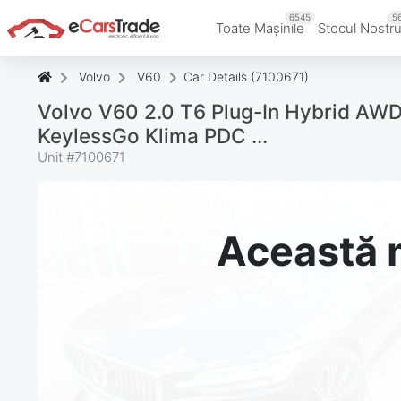
6545
5
Toate Mașinile
Stocul Nostr
Volvo
V60
Car Details (7100671)
Volvo V60 2.0 T6 Plug-In Hybrid AWD 
KeylessGo Klima PDC ...
Unit #
7100671
Această m