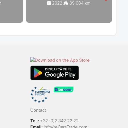
m
2022
89 684 km
Contact
Tel.:
+32 (0)2 342 22 22
Email:
info@eCarsTrade.com