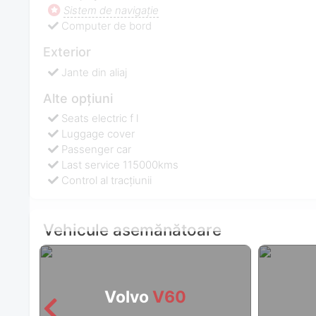
Sistem de navigaţie
Computer de bord
Exterior
Jante din aliaj
Alte opțiuni
Seats electric f l
Luggage cover
Passenger car
Last service 115000kms
Control al tracțiunii
Vehicule asemănătoare
Volvo
V60