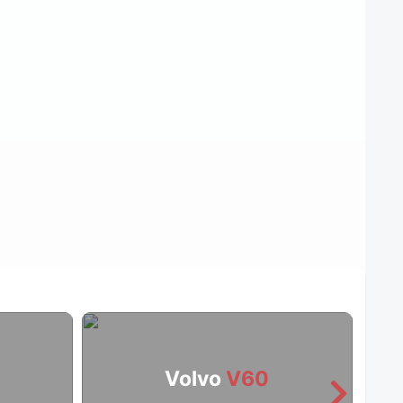
Volvo
V60