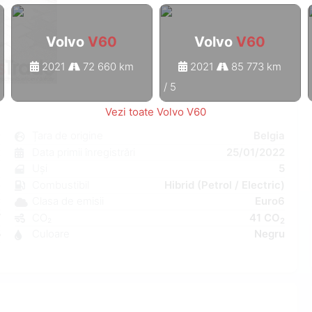
Volvo
V60
Volvo
V60
2021
72 660 km
2021
85 773 km
1
/
5
Vezi toate Volvo V60
0
Țara de origine
Belgia
t
Data primii înregistrări
25/01/2022
8
Uși
5
e
Combustibil
Hibrid (Petrol / Electric)
C
Clasa de emisii
Euro6
W
CO₂
41 CO
2
5
Culoare
Negru
1