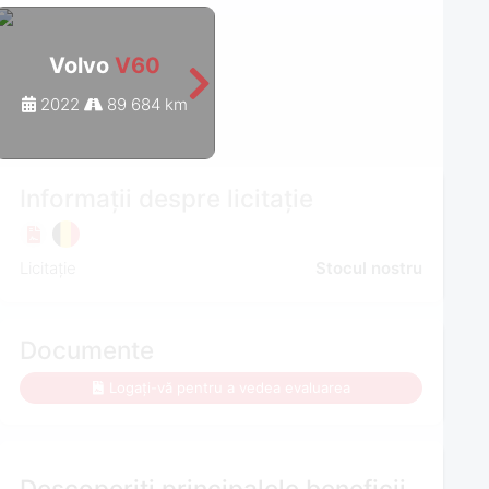
Volvo
V60
Volvo
V60
2022
89 684 km
2021
99 948 km
Informații despre licitație
Licitație
Stocul nostru
Documente
Logați-vă pentru a vedea evaluarea
Descoperiți principalele beneficii