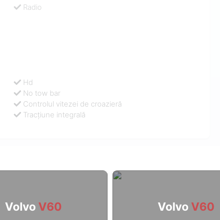
Radio
Hd
No tow bar
Controlul vitezei de croazieră
Tracţiune integrală
Volvo
V60
Volvo
V60