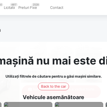
50
4817
2528
u
Licitatii
Preturi Fixe
Contact
h
așină nu mai este d
Utilizați filtrele de căutare pentru a găsi mașini similare.
Back to the car
Autentificați-vă pentru a vedea toate
fotografiile
Vehicule asemănătoare