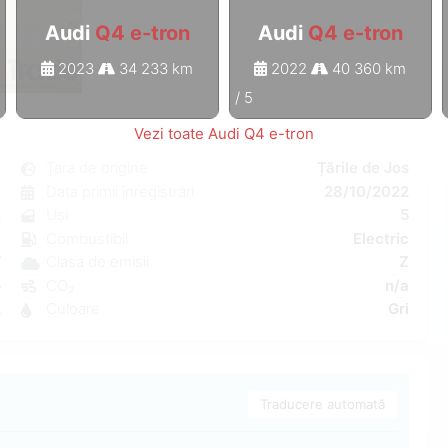
Audi
Q4 e-tron
Audi
Q4 e-tron
2023
34 233 km
2022
40 360 km
1
/
5
Vezi toate Audi Q4 e-tron
n
Țara de origine
Țările de Jos
t
Data primii înregistrări
28/10/2022
n
Uși
5
a
Combustibil
Electric
W
Clasa de emisii
Z
5
CO₂
n/a
2
Culoare
Gri
Traducere automată