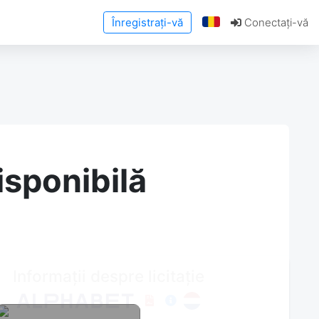
Înregistrați-vă
Conectați-vă
isponibilă
Informații despre licitație