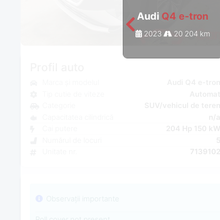
Audi
Q4 e-tron
2023
20 204 km
Profil auto
Marca și modelul
Audi Q4 e-tro
Tip cutie de viteze
Automa
Categorie
SUV/vehicul de tere
Capacitatea cilindrică
n/
Cai putere
204 Hp 150 k
Numărul de locuri
Unitate nr.
713910
Observații importante
Roll cover not present