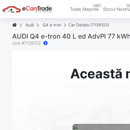
5367
5
Toate Mașinile
Stocul Nostr
Audi
Q4 e-tron
Car Details (7139102)
AUDI Q4 e-tron 40 L ed AdvPl 77 kW
Unit #
7139102
Această m