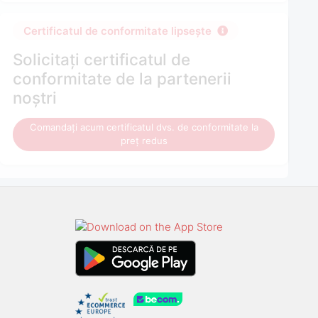
Certificatul de conformitate lipsește
Solicitați certificatul de
conformitate de la partenerii
noștri
Comandați acum certificatul dvs. de conformitate la
preț redus