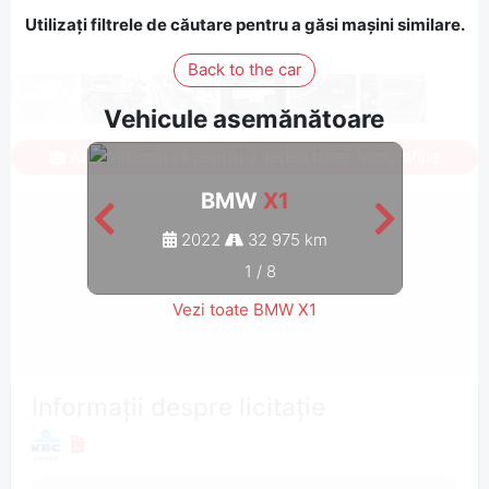
Utilizați filtrele de căutare pentru a găsi mașini similare.
Back to the car
Vehicule asemănătoare
Autentificați-vă pentru a vedea toate fotografiile
BMW
X1
2022
32 975 km
1
/
8
Vezi toate BMW X1
Informații despre licitație