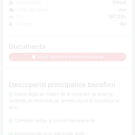
Combustibil
Diesel
Clasa de emisii
n/a
CO₂
107 CO
2
Culoare
Gri
Documente
Logați-vă pentru a vedea evaluarea
Descoperiți principalele beneficii
Gamă largă de mașini de la companii de leasing,
societăți de închiriere pe termen scurt și concesionari
auto
Comision redus și costuri transparente
Asistență clienți în mai multe limbi