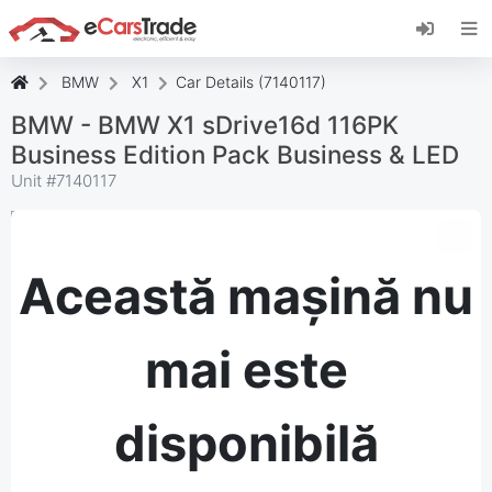
Instalați aplicația web eCarsTrade, adăugați-o
pe ecranul de pornire și primiți actualizări
instantanee.
BMW
X1
Car Details (7140117)
Instalați
Anulare
BMW - BMW X1 sDrive16d 116PK
Business Edition Pack Business & LED
Unit #
7140117
Această mașină nu
mai este
disponibilă