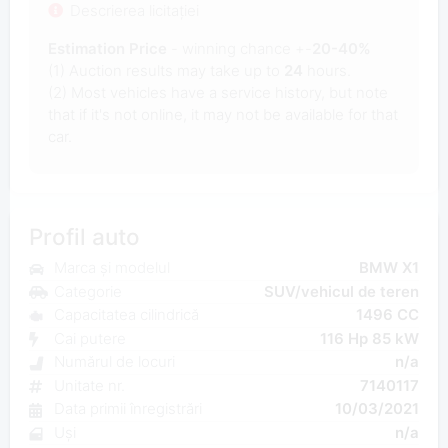
Descrierea licitației
Estimation Price
- winning chance +-
20-40%
(1) Auction results may take up to
24
hours.
(2) Most vehicles have a service history, but note
that if it's not online, it may not be available for that
car.
Profil auto
Marca și modelul
BMW X1
Categorie
SUV/vehicul de teren
Capacitatea cilindrică
1496 CC
Cai putere
116 Hp 85 kW
Numărul de locuri
n/a
Unitate nr.
7140117
Data primii înregistrări
10/03/2021
Uși
n/a