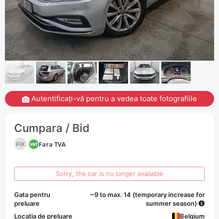
Autentificați-vă pentru a vedea toate fotografiile
Cumpara / Bid
Fara TVA
FIX
Sorry, the car is no longer available
Gata pentru
~9 to max. 14 (temporary increase for
preluare
summer season)
Locația de preluare
Belgium