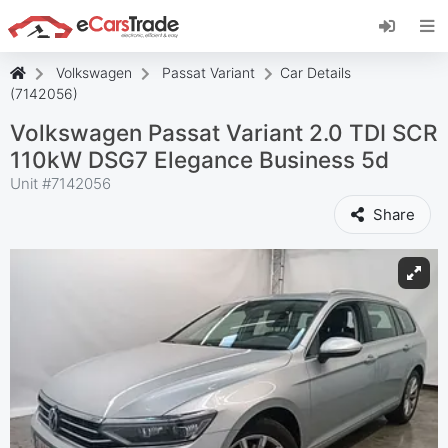
Instalați aplicația web eCarsTrade, adăugați-o
pe ecranul de pornire și primiți actualizări
instantanee.
Volkswagen
Passat Variant
Car Details
Instalați
Anulare
(7142056)
Volkswagen Passat Variant 2.0 TDI SCR
110kW DSG7 Elegance Business 5d
Unit #
7142056
Share