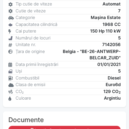
Tip cutie de viteze
Automat
Cutie de viteze
7
Categorie
Mașina Estate
Capacitatea cilindrică
1968 CC
Cai putere
150 Hp 110 kW
Numărul de locuri
5
Unitate nr.
7142056
Țara de origine
Belgia - "BE-26-ANTWERP-
BELCAR_ZUID"
Data primii înregistrări
01/01/2021
Uși
5
Combustibil
Diesel
Clasa de emisii
Euro6d
CO₂
129 CO
2
Culoare
Argintiu
Documente