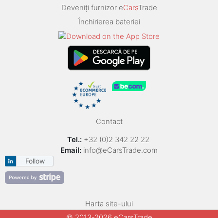
Deveniți furnizor e
Cars
Trade
Închirierea bateriei
Contact
Tel.:
+32 (0)2 342 22 22
Email:
info@eCarsTrade.com
Follow
Harta site-ului
© 2013-2026 eCarsTrade