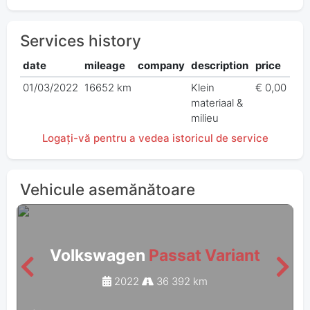
Services history
date
mileage
company
description
price
01/03/2022
16652 km
Klein
€ 0,00
materiaal &
milieu
Logați-vă pentru a vedea istoricul de service
Vehicule asemănătoare
Volkswagen
Passat Variant
2022
36 392 km