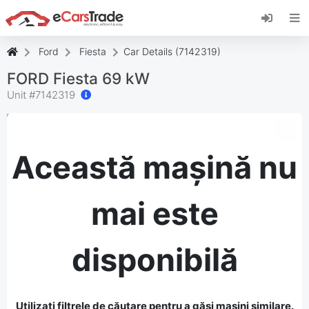
Instalați aplicația web eCarsTrade, adăugați-o
pe ecranul de pornire și primiți actualizări
instantanee.
Ford
Fiesta
Car Details (7142319)
Instalați
Anulare
FORD Fiesta 69 kW
Unit #
7142319
Această mașină nu
mai este
disponibilă
Utilizați filtrele de căutare pentru a găsi mașini similare.