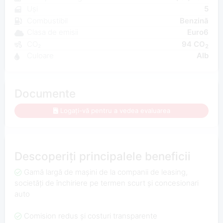
Uși
5
Combustibil
Benzină
Clasa de emisii
Euro6
CO₂
94 CO
2
Culoare
Alb
Documente
Logați-vă pentru a vedea evaluarea
Descoperiți principalele beneficii
Gamă largă de mașini de la companii de leasing,
societăți de închiriere pe termen scurt și concesionari
auto
Comision redus și costuri transparente