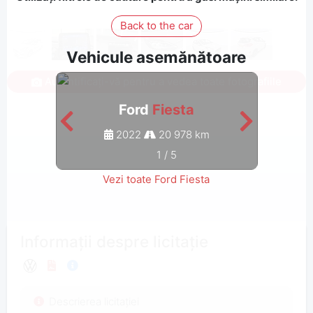
Back to the car
Vehicule asemănătoare
Autentificați-vă pentru a vedea toate fotografiile
Ford
Fiesta
2022
20 978 km
1
/
5
Vezi toate Ford Fiesta
Informații despre licitație
Descrierea licitației