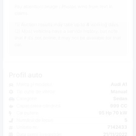
Pay attention! Image / Photos wins from text in
claims.
(1) Auction results may take up to
4
working days.
(2) Most vehicles have a service history, but note
that if it's not online, it may not be available for that
car.
Profil auto
Marca și modelul
Audi A1
Tip cutie de viteze
Manual
Categorie
Sedan
Capacitatea cilindrică
999 CC
Cai putere
95 Hp 70 kW
Numărul de locuri
5
Unitate nr.
7142433
Data primii înregistrări
21/11/2022