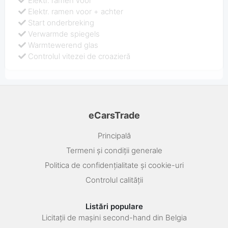
Elektr. ramen voor
Elektr. ramen voor + achter
Start onderbreking
Verwarmde spiegels
Warmtewerend glas
Controlul vitezei de croazieră
eCarsTrade
Principală
Termeni și condiții generale
Politica de confidențialitate și cookie-uri
Controlul calității
Listări populare
Licitații de mașini second-hand din Belgia