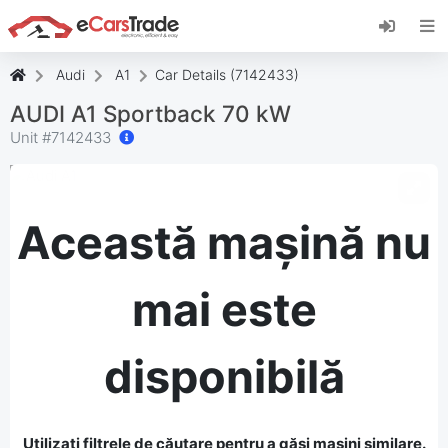
Instalați aplicația web eCarsTrade, adăugați-o
pe ecranul de pornire și primiți actualizări
instantanee.
Audi
A1
Car Details (7142433)
Instalați
Anulare
AUDI A1 Sportback 70 kW
Unit #
7142433
Această mașină nu
mai este
disponibilă
Utilizați filtrele de căutare pentru a găsi mașini similare.