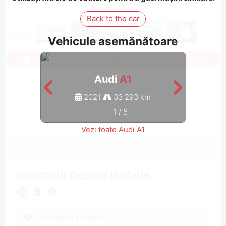
Back to the car
Vehicule asemănătoare
Autentificați-vă pentru a vedea toate fotografiile
Audi
A1
2021
33 293 km
1
/
8
Vezi toate Audi A1
Informații despre licitație
Descrierea licitației