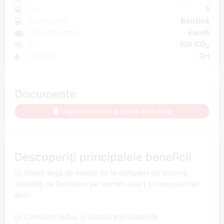
Uși
5
Combustibil
Benzină
Clasa de emisii
Euro6
CO₂
108 CO
2
Culoare
Gri
Documente
Logați-vă pentru a vedea evaluarea
Descoperiți principalele beneficii
Gamă largă de mașini de la companii de leasing,
societăți de închiriere pe termen scurt și concesionari
auto
Comision redus și costuri transparente