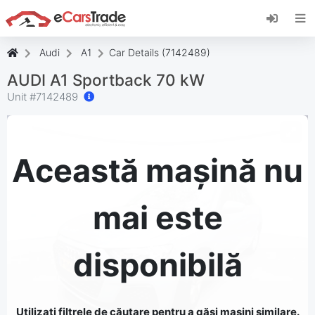
Instalați aplicația web eCarsTrade, adăugați-o
pe ecranul de pornire și primiți actualizări
instantanee.
Audi
A1
Car Details (7142489)
Instalați
Anulare
AUDI A1 Sportback 70 kW
Unit #
7142489
Această mașină nu
mai este
disponibilă
Utilizați filtrele de căutare pentru a găsi mașini similare.