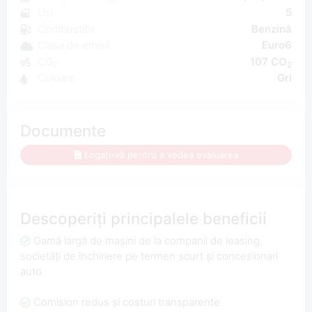
Uși
5
Combustibil
Benzină
Clasa de emisii
Euro6
CO₂
107 CO
2
Culoare
Gri
Documente
Logați-vă pentru a vedea evaluarea
Descoperiți principalele beneficii
Gamă largă de mașini de la companii de leasing,
societăți de închiriere pe termen scurt și concesionari
auto
Comision redus și costuri transparente