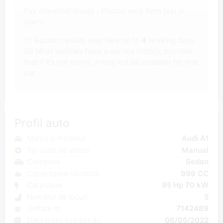
Pay attention! Image / Photos wins from text in
claims.
(1) Auction results may take up to
4
working days.
(2) Most vehicles have a service history, but note
that if it's not online, it may not be available for that
car.
Profil auto
Marca și modelul
Audi A1
Tip cutie de viteze
Manual
Categorie
Sedan
Capacitatea cilindrică
999 CC
Cai putere
95 Hp 70 kW
Numărul de locuri
5
Unitate nr.
7142489
Data primii înregistrări
06/05/2022