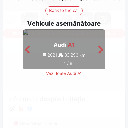
Back to the car
Vehicule asemănătoare
Autentificați-vă pentru a vedea toate fotografiile
Audi
A1
2021
33 293 km
1
/
8
Vezi toate Audi A1
Informații despre licitație
Descrierea licitației