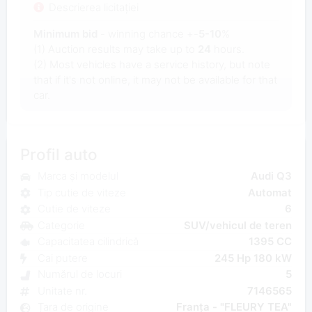
Descrierea licitației
Minimum bid
- winning chance +-
5-10
%
(1) Auction results may take up to
24
hours.
(2) Most vehicles have a service history, but note
that if it's not online, it may not be available for that
car.
Profil auto
Marca și modelul
Audi Q3
Tip cutie de viteze
Automat
Cutie de viteze
6
Categorie
SUV/vehicul de teren
Capacitatea cilindrică
1395 CC
Cai putere
245 Hp 180 kW
Numărul de locuri
5
Unitate nr.
7146565
Țara de origine
Franța - "FLEURY TEA"