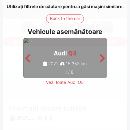
Utilizați filtrele de căutare pentru a găsi mașini similare.
Back to the car
Vehicule asemănătoare
Autentificați-vă pentru a vedea toate fotografiile
Audi
Q3
2022
15 353 km
1
/
8
Vezi toate Audi Q3
Informații despre licitație