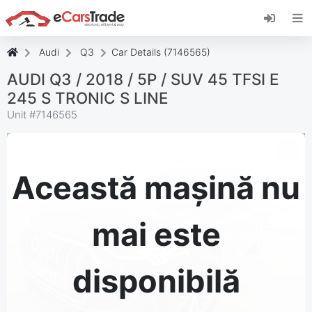
Instalați aplicația web eCarsTrade, adăugați-o
pe ecranul de pornire și primiți actualizări
instantanee.
Audi
Q3
Car Details (7146565)
Instalați
Anulare
AUDI Q3 / 2018 / 5P / SUV 45 TFSI E
245 S TRONIC S LINE
Unit #
7146565
Această mașină nu
mai este
disponibilă