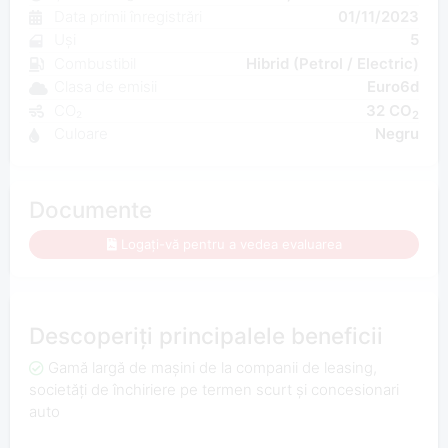
Data primii înregistrări
01/11/2023
Uși
5
Combustibil
Hibrid (Petrol / Electric)
Clasa de emisii
Euro6d
CO₂
32 CO
2
Culoare
Negru
Documente
Logați-vă pentru a vedea evaluarea
Descoperiți principalele beneficii
Gamă largă de mașini de la companii de leasing,
societăți de închiriere pe termen scurt și concesionari
auto