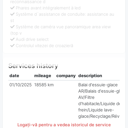
reconnaissance d
Phares avant intégralement à led
Système d`assistance de conduite: assistance au
st
Système de caméra vue panoramique area view
(top v
Audi drive select
Controlul vitezei de croazieră
Services history
date
mileage
company
description
01/10/2025
18585 km
Balai d'essuie-glace
AR/Balais d'essuie-glace
AV/Filtre
d'habitacle/Liquide de
frein/Liquide lave-
glace/Recyclage/Révisio
Logați-vă pentru a vedea istoricul de service