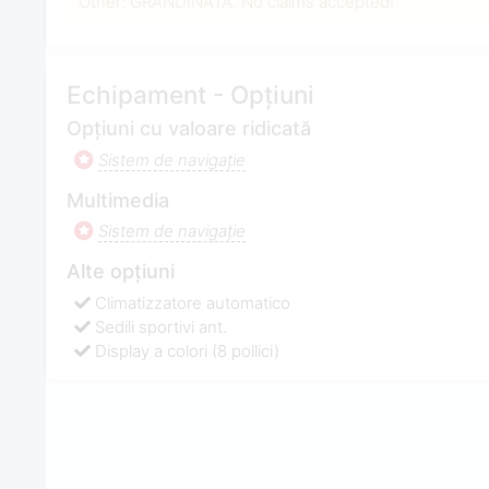
Other: GRANDINATA. No claims accepted!
Echipament - Opțiuni
Opțiuni cu valoare ridicată
Sistem de navigaţie
Multimedia
Sistem de navigaţie
Alte opțiuni
Climatizzatore automatico
Sedili sportivi ant.
Display a colori (8 pollici)