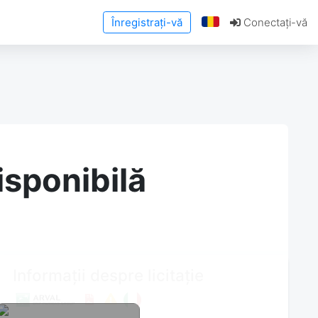
Înregistrați-vă
Conectați-vă
isponibilă
Informații despre licitație