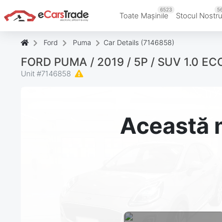
6523
5
Toate Mașinile
Stocul Nostr
Ford
Puma
Car Details (7146858)
FORD PUMA / 2019 / 5P / SUV 1.0 
Unit #
7146858
Această m