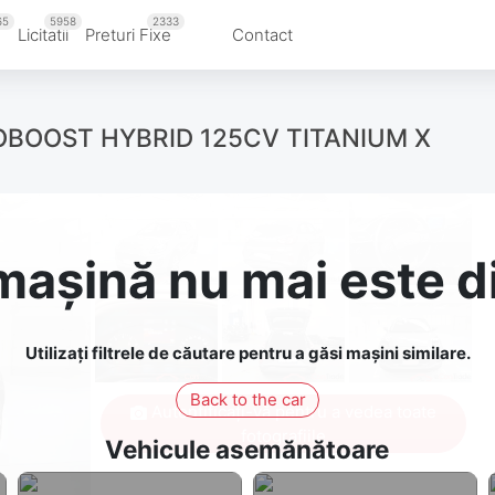
65
5958
2333
u
Licitatii
Preturi Fixe
Contact
ECOBOOST HYBRID 125CV TITANIUM X
așină nu mai este d
Utilizați filtrele de căutare pentru a găsi mașini similare.
Back to the car
Autentificați-vă pentru a vedea toate
fotografiile
Vehicule asemănătoare