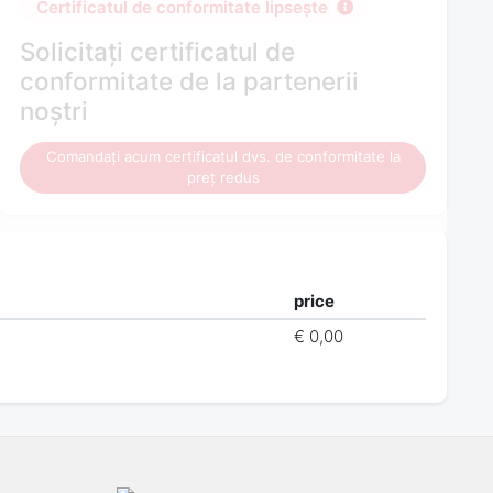
Certificatul de conformitate lipsește
Solicitați certificatul de
conformitate de la partenerii
noștri
Comandați acum certificatul dvs. de conformitate la
preț redus
price
€ 0,00