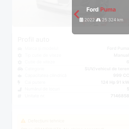
Ford
Puma
2022
25 324 km
Profil auto
Marca și modelul
Ford Pum
Tip cutie de viteze
Manua
Cutie de viteze
Categorie
SUV/vehicul de tere
Capacitatea cilindrică
999 C
Cai putere
124 Hp 91 k
Numărul de locuri
Unitate nr.
714685
Defecțiuni tehnice