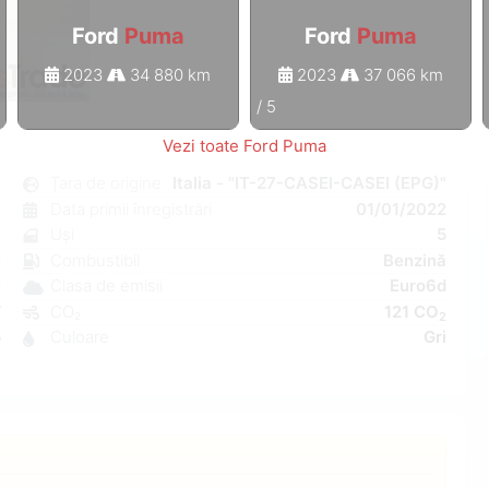
Ford
Puma
Ford
Puma
2023
34 880 km
2023
37 066 km
1
/
5
Vezi toate Ford Puma
a
Țara de origine
Italia - "IT-27-CASEI-CASEI (EPG)"
l
Data primii înregistrări
01/01/2022
6
Uși
5
n
Combustibil
Benzină
C
Clasa de emisii
Euro6d
W
CO₂
121 CO
2
5
Culoare
Gri
8