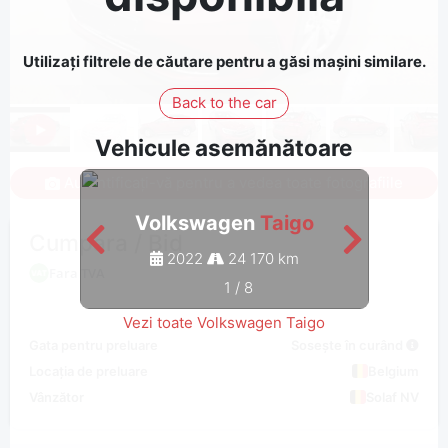
Utilizați filtrele de căutare pentru a găsi mașini similare.
Back to the car
Vehicule asemănătoare
Autentificați-vă pentru a vedea toate fotografiile
Volkswagen
Taigo
V
Cumpara / Bid
2022
24 170 km
Fara TVA
1
/
8
Vezi toate Volkswagen Taigo
Gata pentru preluare
Sosește în curând
Locația de preluare
Belgium
Vânzător
Solaf NV