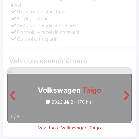
invol
Rilevatore di stanchezza
Fari led anteriori
Aiuto parcheggio ant. e post.
Controlul vitezei de croazieră
Control al tracțiunii
Vehicule asemănătoare
Volkswagen
Taigo
2022
24 170 km
1
/
8
Vezi toate Volkswagen Taigo