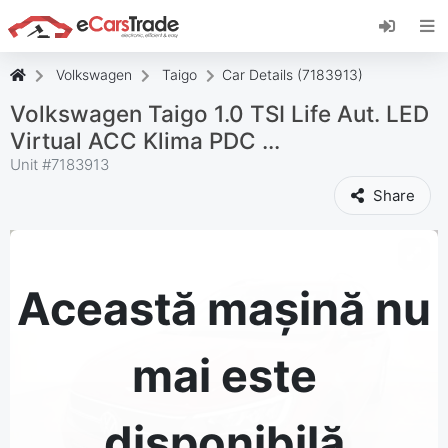
Instalați aplicația web eCarsTrade, adăugați-o
pe ecranul de pornire și primiți actualizări
instantanee.
Volkswagen
Taigo
Car Details (7183913)
Instalați
Anulare
Volkswagen Taigo 1.0 TSI Life Aut. LED
Virtual ACC Klima PDC ...
Unit #
7183913
Share
Această mașină nu
mai este
disponibilă