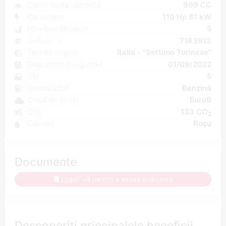
Capacitatea cilindrică
999 CC
Cai putere
110 Hp 81 kW
Numărul de locuri
5
Unitate nr.
7183913
Țara de origine
Italia - "Settimo Torinese"
Data primii înregistrări
01/09/2022
Uși
5
Combustibil
Benzină
Clasa de emisii
Euro6
CO₂
133 CO
2
Culoare
Roșu
Documente
Logați-vă pentru a vedea evaluarea
Descoperiți principalele beneficii