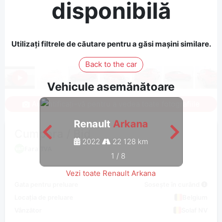
disponibilă
Utilizați filtrele de căutare pentru a găsi mașini similare.
Back to the car
Vehicule asemănătoare
Autentificați-vă pentru a vedea toate fotografiile
Renault
Arkana
Cumpara / Bid
2022
22 128 km
Fara TVA
1
/
8
Vezi toate Renault Arkana
Gata pentru preluare
Sosește în curând
Locația de preluare
Belgium
Vânzător
Solaf NV