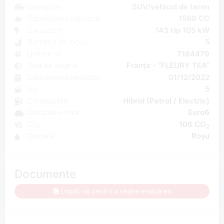
Categorie
SUV/vehicul de teren
Capacitatea cilindrică
1598 CC
Cai putere
143 Hp 105 kW
Numărul de locuri
5
Unitate nr.
7184479
Țara de origine
Franța - "FLEURY TEA"
Data primii înregistrări
01/12/2022
Uși
5
Combustibil
Hibrid (Petrol / Electric)
Clasa de emisii
Euro6
CO₂
106 CO
2
Culoare
Roșu
Documente
Logați-vă pentru a vedea evaluarea