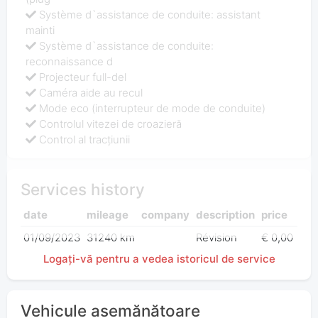
Système d`assistance de conduite: assistant
mainti
Système d`assistance de conduite:
reconnaissance d
Projecteur full-del
Caméra aide au recul
Mode eco (interrupteur de mode de conduite)
Controlul vitezei de croazieră
Control al tracțiunii
Services history
date
mileage
company
description
price
01/09/2023
31240 km
Révision
€ 0,00
Logați-vă pentru a vedea istoricul de service
Vehicule asemănătoare