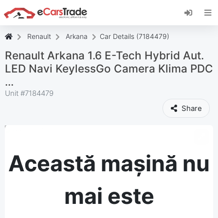
Instalați aplicația web eCarsTrade, adăugați-o
pe ecranul de pornire și primiți actualizări
instantanee.
Renault
Arkana
Car Details (7184479)
Instalați
Anulare
Renault Arkana 1.6 E-Tech Hybrid Aut.
LED Navi KeylessGo Camera Klima PDC
...
Unit #
7184479
Share
Această mașină nu
mai este