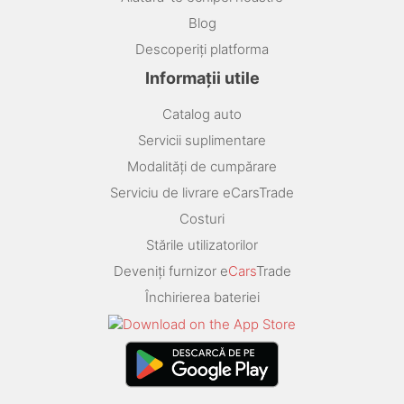
Blog
Descoperiți platforma
Informații utile
Catalog auto
Servicii suplimentare
Modalități de cumpărare
Serviciu de livrare eCarsTrade
Costuri
Stările utilizatorilor
Deveniți furnizor e
Cars
Trade
Închirierea bateriei