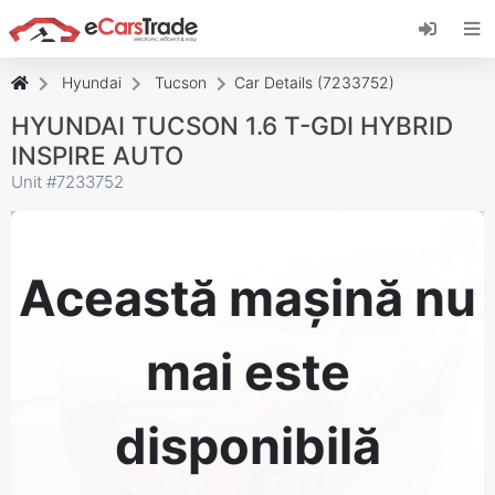
Instalați aplicația web eCarsTrade, adăugați-o
pe ecranul de pornire și primiți actualizări
instantanee.
Hyundai
Tucson
Car Details (7233752)
Instalați
Anulare
HYUNDAI TUCSON 1.6 T-GDI HYBRID
INSPIRE AUTO
Unit #
7233752
Această mașină nu
mai este
disponibilă