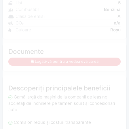
Uși
5
Combustibil
Benzină
Clasa de emisii
A
CO₂
n/a
Culoare
Roșu
Documente
Logați-vă pentru a vedea evaluarea
Descoperiți principalele beneficii
Gamă largă de mașini de la companii de leasing,
societăți de închiriere pe termen scurt și concesionari
auto
Comision redus și costuri transparente