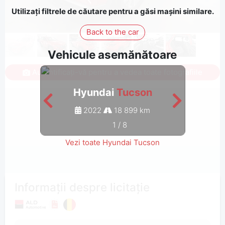
Utilizați filtrele de căutare pentru a găsi mașini similare.
Back to the car
Vehicule asemănătoare
Autentificați-vă pentru a vedea toate fotografiile
Hyundai
Tucson
2022
18 899 km
1
/
8
Vezi toate Hyundai Tucson
Informații despre licitație