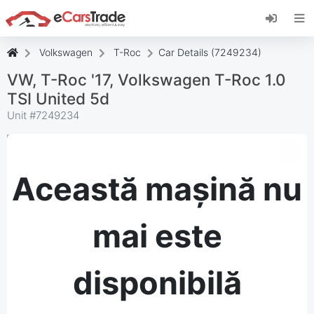
Instalați aplicația web eCarsTrade, adăugați-o
pe ecranul de pornire și primiți actualizări
instantanee.
Volkswagen
T-Roc
Car Details (7249234)
Instalați
Anulare
VW, T-Roc '17, Volkswagen T-Roc 1.0
TSI United 5d
Unit #
7249234
Această mașină nu
mai este
disponibilă