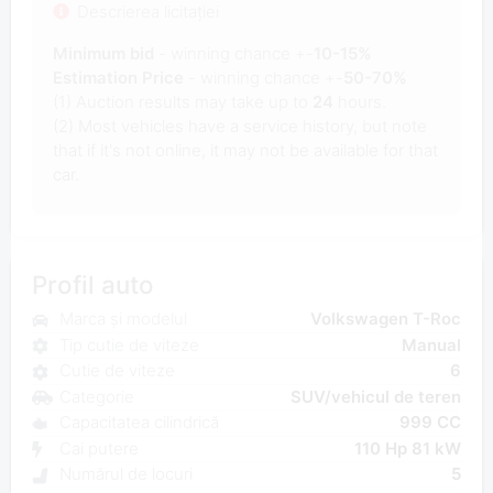
Descrierea licitației
Minimum bid
- winning chance +-
10-15%
Estimation Price
- winning chance +-
50-70%
(1) Auction results may take up to
24
hours.
(2) Most vehicles have a service history, but note
that if it's not online, it may not be available for that
car.
Profil auto
Marca și modelul
Volkswagen T-Roc
Tip cutie de viteze
Manual
Cutie de viteze
6
Categorie
SUV/vehicul de teren
Capacitatea cilindrică
999 CC
Cai putere
110 Hp 81 kW
Numărul de locuri
5