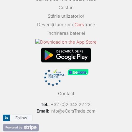
Costuri
Stările utilizatorilor
Deveniți furnizor e
Cars
Trade
Închirierea bateriei
Contact
Tel.:
+32 (0)2 342 22 22
Email:
info@eCarsTrade.com
Follow