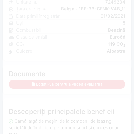
Unitate nr.
7249234
Țara de origine
Belgia - "BE-36-GENK-VAB_1"
Data primii înregistrări
01/02/2021
Uși
5
Combustibil
Benzină
Clasa de emisii
Euro6d
CO₂
119 CO
2
Culoare
Albastru
Documente
Logați-vă pentru a vedea evaluarea
Descoperiți principalele beneficii
Gamă largă de mașini de la companii de leasing,
societăți de închiriere pe termen scurt și concesionari