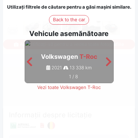
Utilizați filtrele de căutare pentru a găsi mașini similare.
Back to the car
Vehicule asemănătoare
Autentificați-vă pentru a vedea toate fotografiile
Volkswagen
T-Roc
V
2021
13 338 km
1
/
8
Vezi toate Volkswagen T-Roc
Informații despre licitație