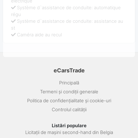
électrique
Système d`assistance de conduite: automatique
régu
Système d`assistance de conduite: assistance au
st
Caméra aide au recul
eCarsTrade
Principală
Termeni și condiții generale
Politica de confidențialitate și cookie-uri
Controlul calității
Listări populare
Licitații de mașini second-hand din Belgia