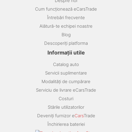
Despre noi
Cum funcționează eCarsTrade
Întrebări frecvente
Alătură-te echipei noastre
Blog
Descoperiți platforma
Informații utile
Catalog auto
Servicii suplimentare
Modalități de cumpărare
Serviciu de livrare eCarsTrade
Costuri
Stările utilizatorilor
Deveniți furnizor e
Cars
Trade
Închirierea bateriei