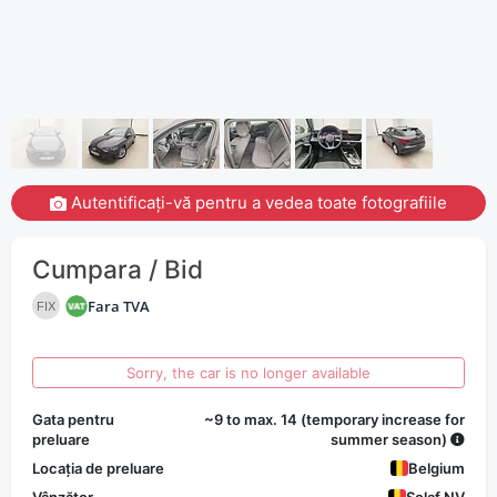
Autentificați-vă pentru a vedea toate fotografiile
Cumpara / Bid
Fara TVA
FIX
Sorry, the car is no longer available
Gata pentru
~9 to max. 14 (temporary increase for
preluare
summer season)
Locația de preluare
Belgium