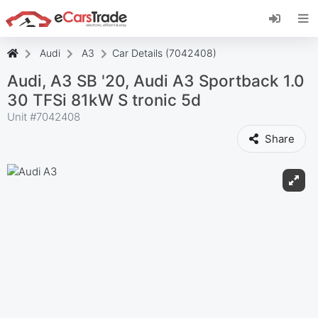
Instalați aplicația web eCarsTrade, adăugați-o
pe ecranul de pornire și primiți actualizări
instantanee.
Audi
A3
Car Details (7042408)
Instalați
Anulare
Audi, A3 SB '20, Audi A3 Sportback 1.0
30 TFSi 81kW S tronic 5d
Unit #
7042408
Share