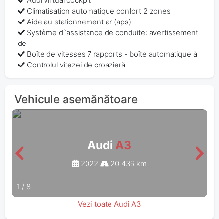
Audi virtual cockpit
Climatisation automatique confort 2 zones
Aide au stationnement ar (aps)
Système d`assistance de conduite: avertissement
de
Boîte de vitesses 7 rapports - boîte automatique à
Controlul vitezei de croazieră
Vehicule asemănătoare
Audi
A3
2022
20 436 km
1
/
8
Vezi toate Audi A3