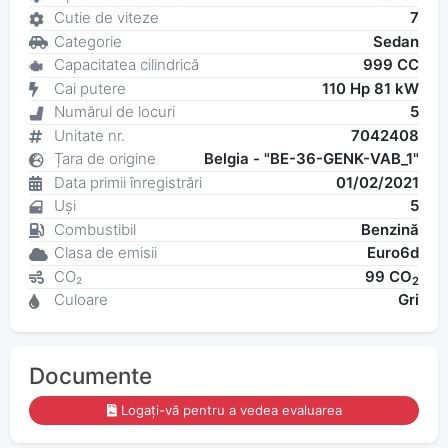
Cutie de viteze
7
Categorie
Sedan
Capacitatea cilindrică
999 CC
Cai putere
110 Hp 81 kW
Numărul de locuri
5
Unitate nr.
7042408
Țara de origine
Belgia - "BE-36-GENK-VAB_1"
Data primii înregistrări
01/02/2021
Uși
5
Combustibil
Benzină
Clasa de emisii
Euro6d
CO₂
99 CO
2
Culoare
Gri
Documente
Logați-vă pentru a vedea evaluarea