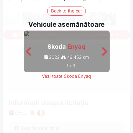
Back to the car
Vehicule asemănătoare
Autentificați-vă pentru a vedea toate fotografiile
Skoda
Enyaq
2022
49 452 km
1
/
8
Vezi toate Skoda Enyaq
Informații despre licitație
Descrierea licitației