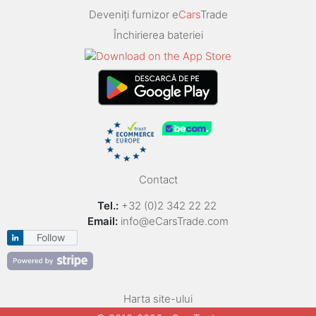
Deveniți furnizor e
Cars
Trade
Închirierea bateriei
Contact
Tel.:
+32 (0)2 342 22 22
Email:
info@eCarsTrade.com
Follow
Harta site-ului