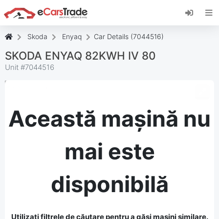
Instalați aplicația web eCarsTrade, adăugați-o
pe ecranul de pornire și primiți actualizări
instantanee.
Skoda
Enyaq
Car Details (7044516)
Instalați
Anulare
SKODA ENYAQ 82KWH IV 80
Unit #
7044516
Această mașină nu
mai este
disponibilă
Utilizați filtrele de căutare pentru a găsi mașini similare.