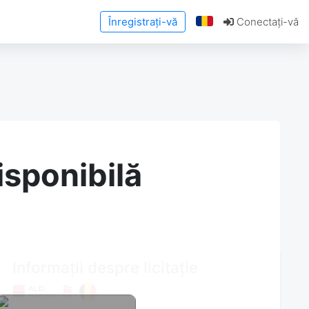
Înregistrați-vă
Conectați-vă
isponibilă
Informații despre licitație