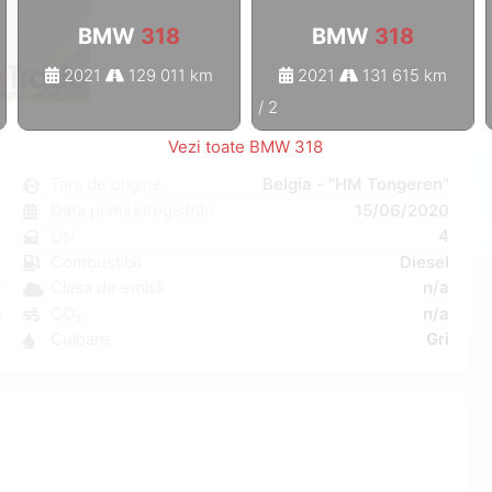
BMW
318
BMW
318
2021
129 011 km
2021
131 615 km
1
/
2
Vezi toate BMW 318
8
Țara de origine
Belgia - "HM Tongeren"
t
Data primii înregistrări
15/06/2020
a
Uși
4
C
Combustibil
Diesel
W
Clasa de emisii
n/a
5
CO₂
n/a
4
Culoare
Gri