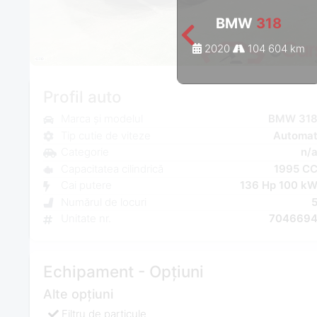
BMW
318
2020
104 604 km
Profil auto
Marca și modelul
BMW 31
Tip cutie de viteze
Automa
Categorie
n/
Capacitatea cilindrică
1995 C
Cai putere
136 Hp 100 k
Numărul de locuri
Unitate nr.
704669
Echipament - Opțiuni
Alte opțiuni
Filtru de particule