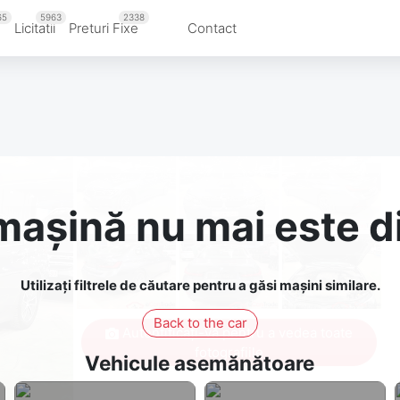
65
5963
2338
u
Licitatii
Preturi Fixe
Contact
așină nu mai este d
Utilizați filtrele de căutare pentru a găsi mașini similare.
Back to the car
Autentificați-vă pentru a vedea toate
fotografiile
Vehicule asemănătoare