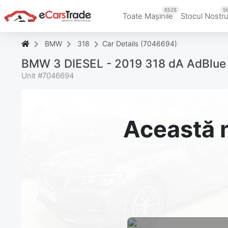
6528
5
Toate Mașinile
Stocul Nostr
BMW
318
Car Details (7046694)
BMW 3 DIESEL - 2019 318 dA AdBlue
Unit #
7046694
Această m