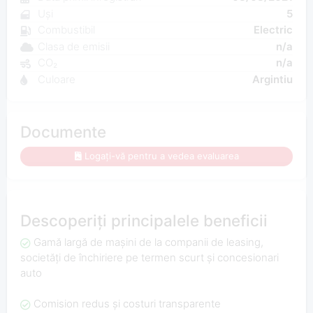
Uși
5
Combustibil
Electric
Clasa de emisii
n/a
CO₂
n/a
Culoare
Argintiu
Documente
Logați-vă pentru a vedea evaluarea
Descoperiți principalele beneficii
Gamă largă de mașini de la companii de leasing,
societăți de închiriere pe termen scurt și concesionari
auto
Comision redus și costuri transparente