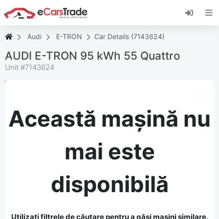
Instalați aplicația web eCarsTrade, adăugați-o
pe ecranul de pornire și primiți actualizări
instantanee.
Audi
E-TRON
Car Details (7143624)
Instalați
Anulare
AUDI E-TRON 95 kWh 55 Quattro
Unit #
7143624
Această mașină nu
mai este
disponibilă
Utilizați filtrele de căutare pentru a găsi mașini similare.