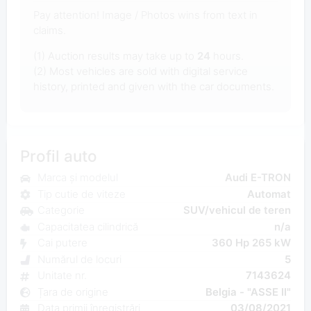
Pay attention! Image / Photos wins from text in
claims.
(1) Auction results may take up to
24
hours.
(2) Most vehicles are sold with digital service
history, printed and given with the car documents.
Profil auto
Marca și modelul
Audi E-TRON
Tip cutie de viteze
Automat
Categorie
SUV/vehicul de teren
Capacitatea cilindrică
n/a
Cai putere
360 Hp 265 kW
Numărul de locuri
5
Unitate nr.
7143624
Țara de origine
Belgia - "ASSE II"
Data primii înregistrări
03/08/2021