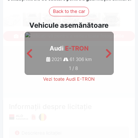
Back to the car
Vehicule asemănătoare
Autentificați-vă pentru a vedea toate fotografiile
Audi
E-TRON
2021
61 306 km
1
/
8
Vezi toate Audi E-TRON
Informații despre licitație
Descrierea licitației