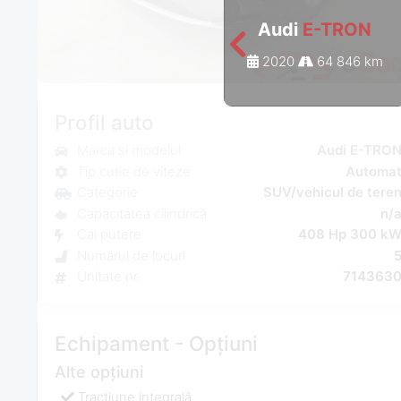
Audi
E-TRON
2020
64 846 km
Profil auto
Marca și modelul
Audi E-TRO
Tip cutie de viteze
Automa
Categorie
SUV/vehicul de tere
Capacitatea cilindrică
n/
Cai putere
408 Hp 300 k
Numărul de locuri
Unitate nr.
714363
Echipament - Opțiuni
Alte opțiuni
Tracţiune integrală