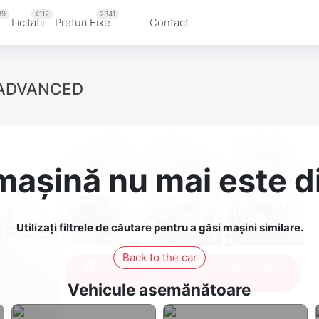
39
4112
2341
u
Licitatii
Preturi Fixe
Contact
 ADVANCED
așină nu mai este d
Utilizați filtrele de căutare pentru a găsi mașini similare.
Back to the car
Autentificați-vă pentru a vedea toate
fotografiile
Vehicule asemănătoare