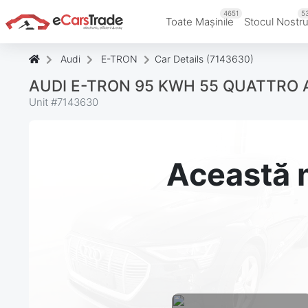
4651
5
Toate Mașinile
Stocul Nostr
Audi
E-TRON
Car Details (7143630)
AUDI E-TRON 95 KWH 55 QUATTRO
Unit #
7143630
Această m