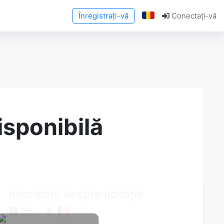
Înregistrați-vă
Conectați-vă
isponibilă
Informații despre licitație