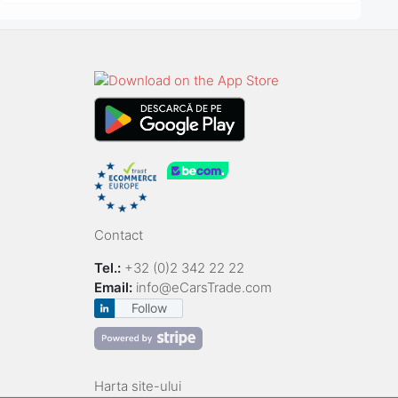
Contact
Tel.:
+32 (0)2 342 22 22
Email:
info@eCarsTrade.com
Follow
Harta site-ului