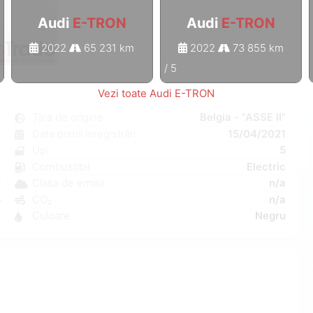
Audi
E-TRON
Audi
E-TRON
2022
65 231 km
2022
73 855 km
1
/
5
Vezi toate Audi E-TRON
N
Țara de origine
Belgia - "ASSE II"
t
Data primii înregistrări
15/04/2021
n
Uși
5
a
Combustibil
Electric
W
Clasa de emisii
n/a
5
CO₂
n/a
0
Culoare
Negru