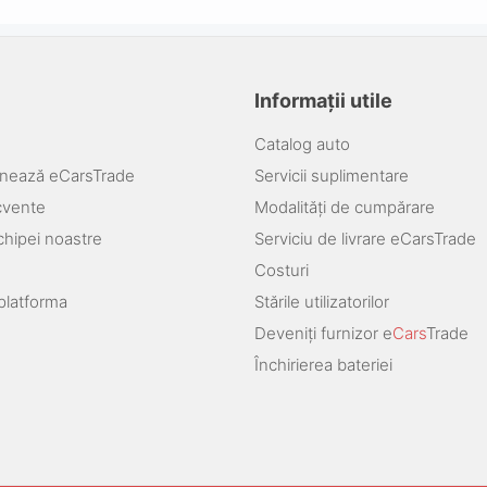
Informații utile
Catalog auto
nează eCarsTrade
Servicii suplimentare
ecvente
Modalități de cumpărare
chipei noastre
Serviciu de livrare eCarsTrade
Costuri
platforma
Stările utilizatorilor
Deveniți furnizor e
Cars
Trade
Închirierea bateriei