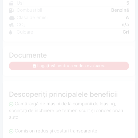
Uși
5
Combustibil
Benzină
Clasa de emisii
A
CO₂
n/a
Culoare
Gri
Documente
Logați-vă pentru a vedea evaluarea
Descoperiți principalele beneficii
Gamă largă de mașini de la companii de leasing,
societăți de închiriere pe termen scurt și concesionari
auto
Comision redus și costuri transparente