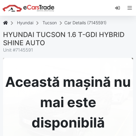
Instalați aplicația web eCarsTrade, adăugați-o
pe ecranul de pornire și primiți actualizări
instantanee.
Hyundai
Tucson
Car Details (7145591)
Instalați
Anulare
HYUNDAI TUCSON 1.6 T-GDI HYBRID
SHINE AUTO
Unit #
7145591
Această mașină nu
mai este
disponibilă