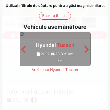
Utilizați filtrele de căutare pentru a găsi mașini similare.
Back to the car
Vehicule asemănătoare
Autentificați-vă pentru a vedea toate fotografiile
Hyundai
Tucson
2022
18 899 km
1
/
8
Vezi toate Hyundai Tucson
Informații despre licitație