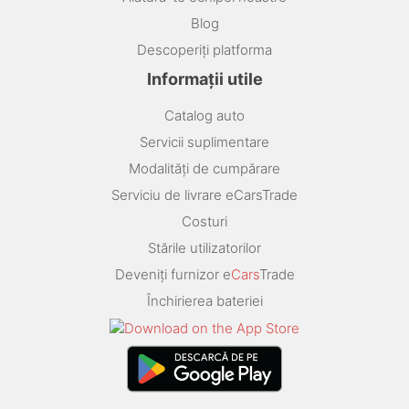
Blog
Descoperiți platforma
Informații utile
Catalog auto
Servicii suplimentare
Modalități de cumpărare
Serviciu de livrare eCarsTrade
Costuri
Stările utilizatorilor
Deveniți furnizor e
Cars
Trade
Închirierea bateriei