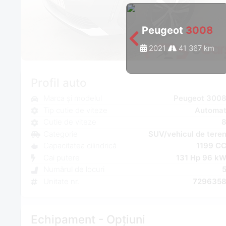
Peugeot
3008
2021
41 367 km
Profil auto
Marca și modelul
Peugeot 300
Tip cutie de viteze
Automa
Cutie de viteze
Categorie
SUV/vehicul de tere
Capacitatea cilindrică
1199 C
Cai putere
131 Hp 96 k
Numărul de locuri
Unitate nr.
729635
Echipament - Opțiuni