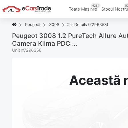
6284
5
Toate Mașinile
Stocul Nostr
Peugeot
3008
Car Details (7296358)
Peugeot 3008 1.2 PureTech Allure Aut
Сamera Klima PDC ...
Unit #
7296358
Această m