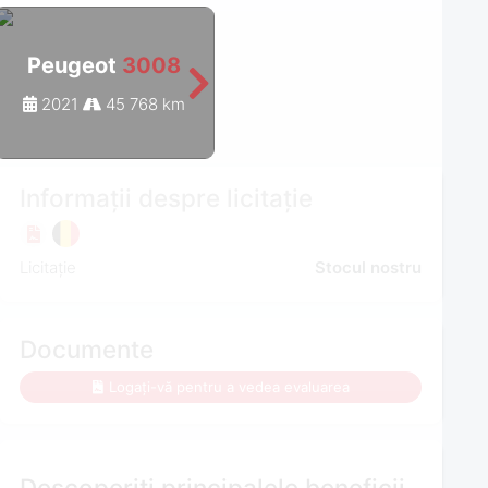
Peugeot
3008
Peugeot
3008
2021
45 768 km
2022
48 221 km
Informații despre licitație
Licitație
Stocul nostru
Documente
Logați-vă pentru a vedea evaluarea
Descoperiți principalele beneficii