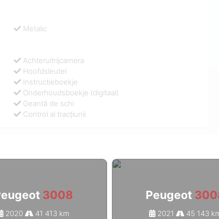
Metalic
Achteruitrijcamera
Hoofdsleutel
Instructieboekje
Onderhoudsboekje (digitaal)
Geantă de schi
Control al tracțiunii
Peugeot
3008
Peugeot
300
2020
41 413 km
2021
45 143 k