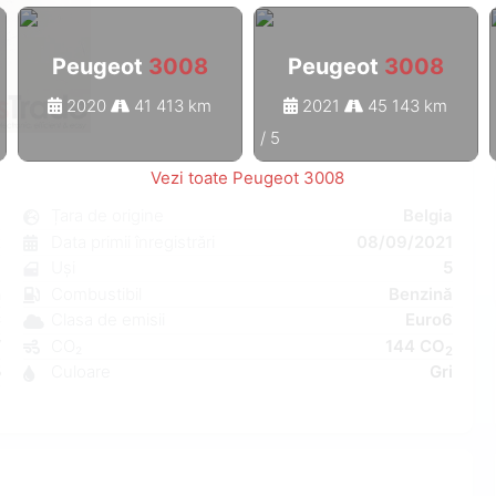
Peugeot
3008
Peugeot
3008
2020
41 413 km
2021
45 143 km
1
/
5
Vezi toate Peugeot 3008
8
Țara de origine
Belgia
t
Data primii înregistrări
08/09/2021
8
Uși
5
n
Combustibil
Benzină
C
Clasa de emisii
Euro6
W
CO₂
144 CO
2
5
Culoare
Gri
8