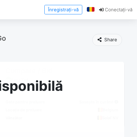
Înregistrați-vă
Conectați-vă
Go
Share
Cumpara / Bid
Fara TVA
isponibilă
Gata pentru preluare
Sosește în curând
Locația de preluare
Belgium
Vânzător
Solaf NV