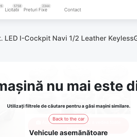
26
5758
2344
u
Licitatii
Preturi Fixe
Contact
. LED I-Cockpit Navi 1/2 Leather Keyless
așină nu mai este d
Utilizați filtrele de căutare pentru a găsi mașini similare.
Back to the car
Autentificați-vă pentru a vedea toate
fotografiile
Vehicule asemănătoare