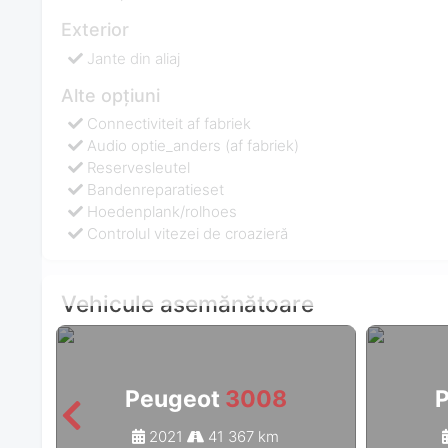
Exterior
Jante din aliaj
Alte opțiuni
Connectiviteit af fabriek
Audio optie_anders (af fabriek)
Reservesleutel
Bandenreparatieset
Hoedenplank/rolhoes
Controlul vitezei de croazieră
Vehicule asemănătoare
Peugeot
3008
2021
41 367 km