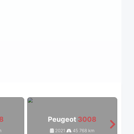
8
Peugeot
3008
m
2021
45 768 km