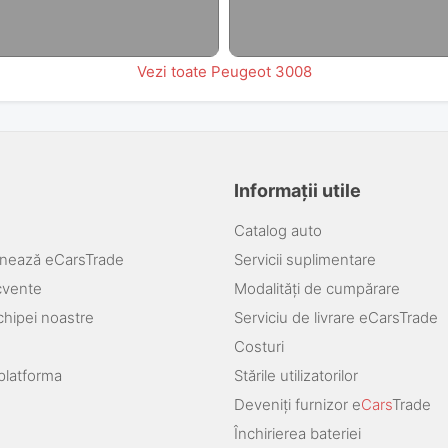
Vezi toate Peugeot 3008
Informații utile
Catalog auto
nează eCarsTrade
Servicii suplimentare
ecvente
Modalități de cumpărare
chipei noastre
Serviciu de livrare eCarsTrade
Costuri
platforma
Stările utilizatorilor
Deveniți furnizor e
Cars
Trade
Închirierea bateriei