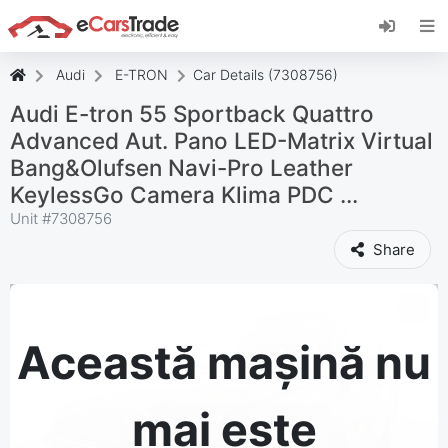
Instalați aplicația web eCarsTrade, adăugați-o
pe ecranul de pornire și primiți actualizări
instantanee.
Audi
E-TRON
Car Details (7308756)
Instalați
Anulare
Audi E-tron 55 Sportback Quattro
Advanced Aut. Pano LED-Matrix Virtual
Bang&Olufsen Navi-Pro Leather
KeylessGo Camera Klima PDC ...
Unit #
7308756
Share
Această mașină nu
mai este