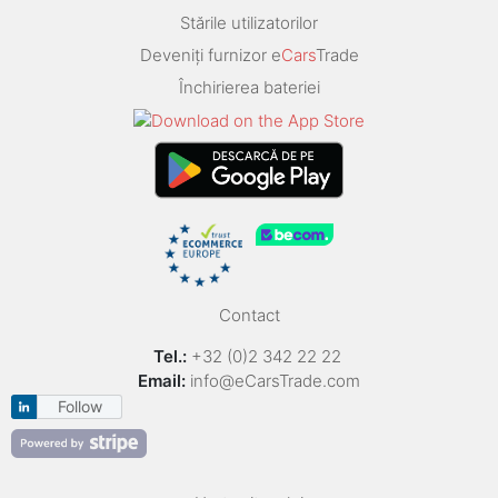
Stările utilizatorilor
Deveniți furnizor e
Cars
Trade
Închirierea bateriei
Contact
Tel.:
+32 (0)2 342 22 22
Email:
info@eCarsTrade.com
Follow