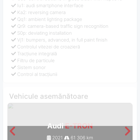
Iu1: audi smartphone interface
Ka2: reversing camera
Qq1: ambient lighting package
Qr9: camera-based traffic sign recognition
S0p: deviating installation
Vj1: bumpers, advanced, in full paint finish
Controlul vitezei de croazieră
Tracţiune integrală
Filtru de particule
Sistem sonor
Control al tracțiunii
Vehicule asemănătoare
Audi
E-TRON
2021
61 306 km