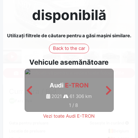
disponibilă
Utilizați filtrele de căutare pentru a găsi mașini similare.
Back to the car
Vehicule asemănătoare
Autentificați-vă pentru a vedea toate fotografiile
Audi
E-TRON
Cumpara / Bid
2021
61 306 km
Fara TVA
1
/
8
Vezi toate Audi E-TRON
Gata pentru preluare
Sosește în curând
Locația de preluare
Belgium