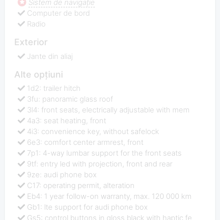
Sistem de navigaţie
Computer de bord
Radio
Exterior
Jante din aliaj
Alte opțiuni
1d2: trailer hitch
3fu: panoramic glass roof
3l4: front seats, electrically adjustable with mem
4a3: seat heating, front
4i3: convenience key, without safelock
6e3: comfort center armrest, front
7p1: 4-way lumbar support for the front seats
9tf: entry led with projection, front and rear
9ze: audi phone box
C17: operating permit, alteration
Eb4: 1 year follow-on warranty, max. 120 000 km
Gb1: lte support for audi phone box
Gs5: control buttons in gloss black with haptic fe