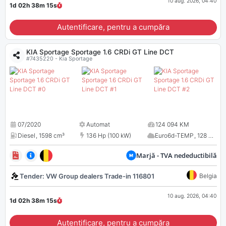
10 aug. 2026, 04:40
1d 02h 38m
14
s
Autentificare, pentru a cumpăra
KIA Sportage Sportage 1.6 CRDi GT Line DCT
#7435220 - Kia Sportage
07/2020
Automat
124 094 KM
Diesel
,
1598 cm³
136 Hp (100 kW)
Euro6d-TEMP
,
128 CO
2
Marjă - TVA nedeductibilă
Tender: VW Group dealers Trade-in 116801
Belgia
10 aug. 2026, 04:40
1d 02h 38m
14
s
Autentificare, pentru a cumpăra