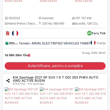
05/2023
Automat
107 707 KM
Hibrid (Petrol / Electric)
,
1598 cm³
230 Hp (169 kW)
Euro6d
,
126 CO
2
Fara TVA
Tender: ARVAL ELECTRIFIED VEHICLES 116867
Franța
10 aug. 2026, 08:40
1d 06h 38m
14
s
Autentificare, pentru a cumpăra
KIA Sportage 2021 5P SUV 1 6 T GDI 265 PHEV AUTO
4WD ACTIVE BUSIN
#7437144 - Kia Sportage