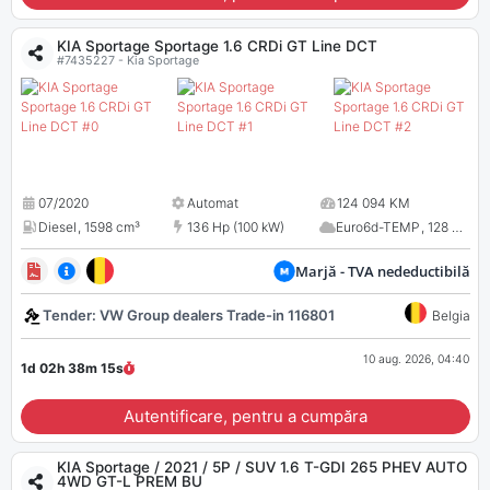
KIA Sportage Sportage 1.6 CRDi GT Line DCT
#7435227 - Kia Sportage
07/2020
Automat
124 094 KM
Diesel
,
1598 cm³
136 Hp (100 kW)
Euro6d-TEMP
,
128 CO
2
Marjă - TVA nedeductibilă
Tender: VW Group dealers Trade-in 116801
Belgia
10 aug. 2026, 04:40
1d 02h 38m
14
s
Autentificare, pentru a cumpăra
KIA Sportage / 2021 / 5P / SUV 1.6 T-GDI 265 PHEV AUTO
4WD GT-L PREM BU