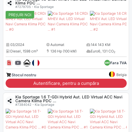
Klima PDC ...
#7279705 - Kia Sportage
PREțURI NOI
03/2024
Automat
144 143 KM
Diesel
,
1598 cm³
136 Hp (100 kW)
Euro6
,
131 CO
2
Fara TVA
Stocul nostru
Belgia
Autentificare, pentru a cumpăra
Kia Sportage 1.6 T-GDi Hybrid Aut. LED Virtual ACC Navi
Camera Klima PDC ...
#7384042 - Kia Sportage