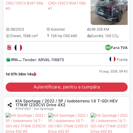
08/2023
Automat
96 206 KM
Diesel
,
1598 cm³
136 Hp (100 kW)
Euro6d
,
139 CO
2
Fara TVA
Tender: ARVAL 116875
Franța
10 aug. 2026, 09:40
1d 07h 38m
13
s
Autentificare, pentru a cumpăra
KIA Sportage / 2022 / 5P / todoterreno 1.6 T-GDi HEV
171kW (230CV) Drive 4X2
#7441493 - Kia Sportage