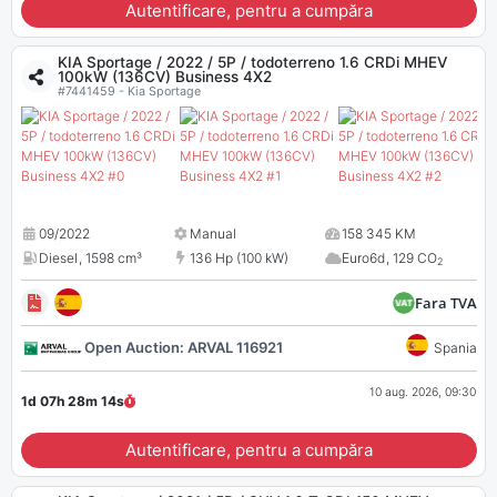
Autentificare, pentru a cumpăra
KIA Sportage / 2022 / 5P / todoterreno 1.6 CRDi MHEV
100kW (136CV) Business 4X2
#7441459 - Kia Sportage
09/2022
Manual
158 345 KM
Diesel
,
1598 cm³
136 Hp (100 kW)
Euro6d
,
129 CO
2
Fara TVA
Open Auction: ARVAL 116921
Spania
10 aug. 2026, 09:30
1d 07h 28m
13
s
Autentificare, pentru a cumpăra