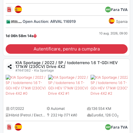
Fara TVA
Open Auction: ARVAL 116919
Spania
10 aug. 2026, 09:00
1d 06h 58m
13
s
Autentificare, pentru a cumpăra
KIA Sportage / 2022 / 5P / todoterreno 1.6 T-GDi HEV
171kW (230CV) Drive 4X2
#7441362 - Kia Sportage
07/2022
Automat
136 554 KM
Hibrid (Petrol / Electric)
,
1598 cm³
232 Hp (171 kW)
Euro6d
,
126 CO
2
Fara TVA