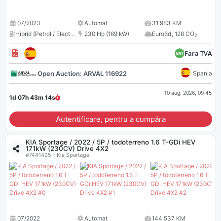
07/2023
Automat
31 983 KM
Hibrid (Petrol / Electric)
,
1598 cm³
230 Hp (169 kW)
Euro6d
,
128 CO
2
Fara TVA
Open Auction: ARVAL 116922
Spania
10 aug. 2026, 09:45
1d 07h 43m
13
s
Autentificare, pentru a cumpăra
KIA Sportage / 2022 / 5P / todoterreno 1.6 T-GDi HEV
171kW (230CV) Drive 4X2
#7441495 - Kia Sportage
07/2022
Automat
144 537 KM