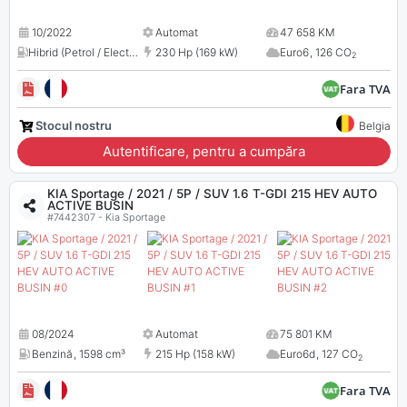
10/2022
Automat
47 658 KM
Hibrid (Petrol / Electric)
,
1598 cm³
230 Hp (169 kW)
Euro6
,
126 CO
2
Fara TVA
Stocul nostru
Belgia
Autentificare, pentru a cumpăra
KIA Sportage / 2021 / 5P / SUV 1.6 T-GDI 215 HEV AUTO
ACTIVE BUSIN
#7442307 - Kia Sportage
08/2024
Automat
75 801 KM
Benzină
,
1598 cm³
215 Hp (158 kW)
Euro6d
,
127 CO
2
Fara TVA