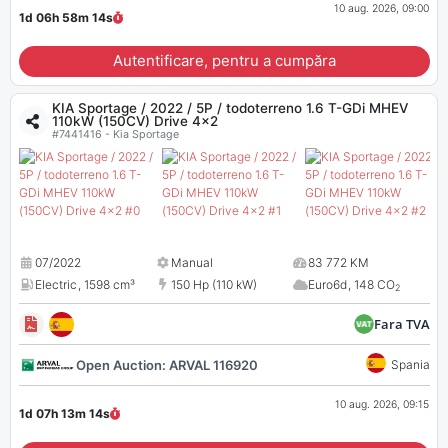
10 aug. 2026, 09:00
1d 06h 58m
13
s
Autentificare, pentru a cumpăra
KIA Sportage / 2022 / 5P / todoterreno 1.6 T-GDi MHEV
110kW (150CV) Drive 4x2
#7441416 - Kia Sportage
07/2022
Manual
83 772 KM
Electric
,
1598 cm³
150 Hp (110 kW)
Euro6d
,
148 CO
2
Fara TVA
Open Auction: ARVAL 116920
Spania
10 aug. 2026, 09:15
1d 07h 13m
13
s