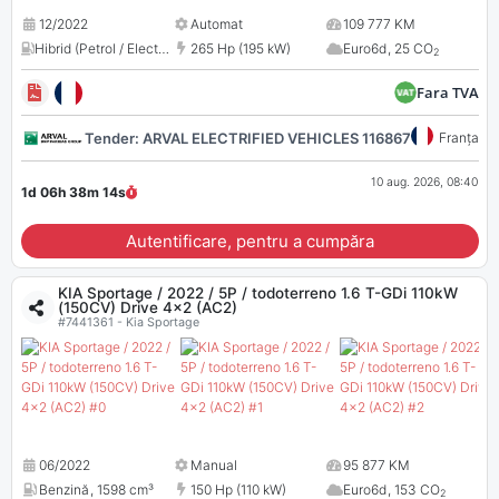
12/2022
Automat
109 777 KM
Hibrid (Petrol / Electric)
,
1598 cm³
265 Hp (195 kW)
Euro6d
,
25 CO
2
Fara TVA
Tender: ARVAL ELECTRIFIED VEHICLES 116867
Franța
10 aug. 2026, 08:40
1d 06h 38m
13
s
Autentificare, pentru a cumpăra
KIA Sportage / 2022 / 5P / todoterreno 1.6 T-GDi 110kW
(150CV) Drive 4x2 (AC2)
#7441361 - Kia Sportage
06/2022
Manual
95 877 KM
Benzină
,
1598 cm³
150 Hp (110 kW)
Euro6d
,
153 CO
2