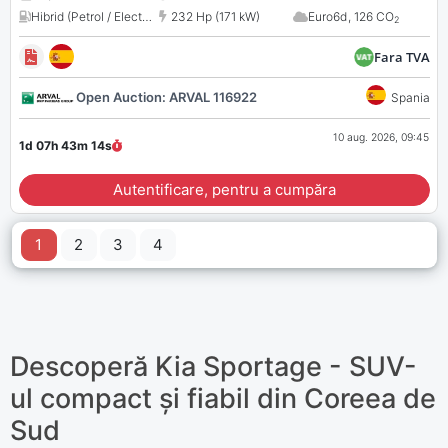
Hibrid (Petrol / Electric)
,
1598 cm³
232 Hp (171 kW)
Euro6d
,
126 CO
2
Fara TVA
Open Auction: ARVAL 116922
Spania
10 aug. 2026, 09:45
1d 07h 43m
13
s
Autentificare, pentru a cumpăra
1
2
3
4
Descoperă Kia Sportage - SUV-
ul compact și fiabil din Coreea de
Sud