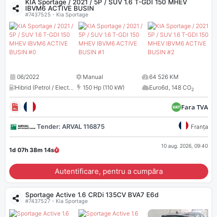
KIA Sportage / 2021 / 5P / SUV 1.6 T-GDI 150 MHEV
IBVM6 ACTIVE BUSIN
#7437525 - Kia Sportage
06/2022
Manual
64 526 KM
Hibrid (Petrol / Electric)
,
1598 cm³
150 Hp (110 kW)
Euro6d
,
148 CO
2
Fara TVA
Tender: ARVAL 116875
Franța
10 aug. 2026, 09:40
1d 07h 38m
13
s
Autentificare, pentru a cumpăra
Sportage Active 1.6 CRDi 135CV BVA7 E6d
#7437527 - Kia Sportage