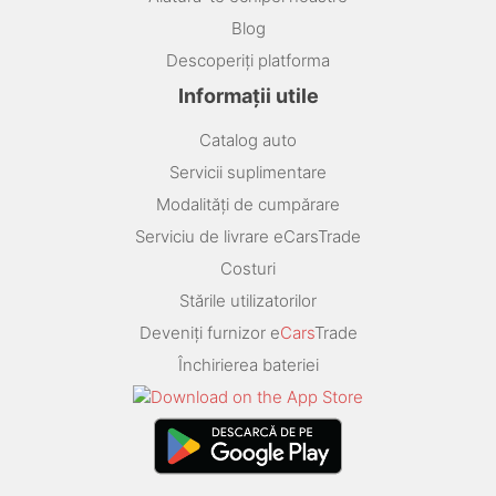
Blog
Descoperiți platforma
Informații utile
Catalog auto
Servicii suplimentare
Modalități de cumpărare
Serviciu de livrare eCarsTrade
Costuri
Stările utilizatorilor
Deveniți furnizor e
Cars
Trade
Închirierea bateriei