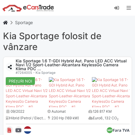
Instalați aplicația web eCarsTrade, adăugați-o
pe ecranul de pornire și primiți actualizări
instantanee.
Sportage
Instalați
Anulare
Kia Sportage folosit de
vânzare
Kia Sportage 1.6 T-GDI Hybrid Aut. Pano LED ACC Virtual
Navi 1/2 Sport-Leather-Alcantara KeylessGo Camera
Klima PDC ...
#7264005 - Kia Sportage
PREțURI NOI
09/2022
Automat
126 817 KM
Hibrid (Petrol / Electric)
,
1598 cm³
230 Hp (169 kW)
Euro6
,
132 CO
2
Fara TVA