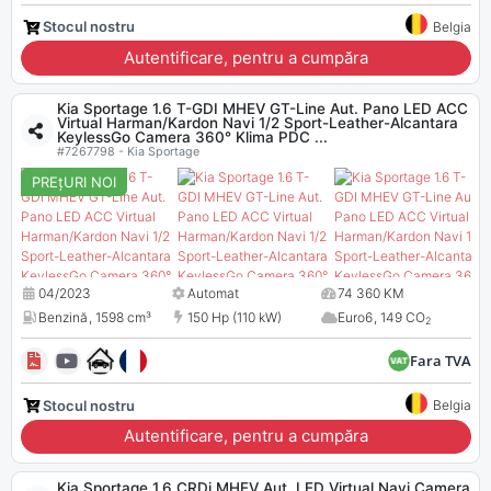
Stocul nostru
Belgia
Autentificare, pentru a cumpăra
Kia Sportage 1.6 T-GDI MHEV GT-Line Aut. Pano LED ACC
Virtual Harman/Kardon Navi 1/2 Sport-Leather-Alcantara
KeylessGo Camera 360° Klima PDC ...
#7267798 - Kia Sportage
PREțURI NOI
04/2023
Automat
74 360 KM
Benzină
,
1598 cm³
150 Hp (110 kW)
Euro6
,
149 CO
2
Fara TVA
Stocul nostru
Belgia
Autentificare, pentru a cumpăra
Kia Sportage 1.6 CRDi MHEV Aut. LED Virtual Navi Camera