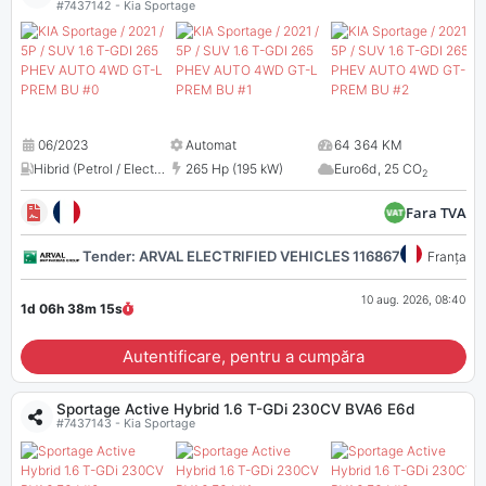
#7437142 - Kia Sportage
06/2023
Automat
64 364 KM
Hibrid (Petrol / Electric)
,
1598 cm³
265 Hp (195 kW)
Euro6d
,
25 CO
2
Fara TVA
Tender: ARVAL ELECTRIFIED VEHICLES 116867
Franța
10 aug. 2026, 08:40
1d 06h 38m
14
s
Autentificare, pentru a cumpăra
Sportage Active Hybrid 1.6 T-GDi 230CV BVA6 E6d
#7437143 - Kia Sportage