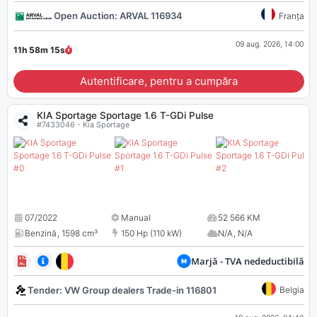
Open Auction: ARVAL 116934
Franța
09 aug. 2026, 14:00
11h 58m
14
s
Autentificare, pentru a cumpăra
KIA Sportage Sportage 1.6 T-GDi Pulse
#7433046 - Kia Sportage
07/2022
Manual
52 566 KM
Benzină
,
1598 cm³
150 Hp (110 kW)
N/A
,
N/A
Marjă - TVA nedeductibilă
Tender: VW Group dealers Trade-in 116801
Belgia