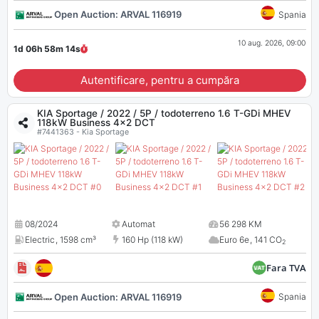
Open Auction: ARVAL 116919
Spania
10 aug. 2026, 09:00
1d 06h 58m
13
s
Autentificare, pentru a cumpăra
KIA Sportage / 2022 / 5P / todoterreno 1.6 T-GDi MHEV
118kW Business 4x2 DCT
#7441363 - Kia Sportage
08/2024
Automat
56 298 KM
Electric
,
1598 cm³
160 Hp (118 kW)
Euro 6e
,
141 CO
2
Fara TVA
Open Auction: ARVAL 116919
Spania