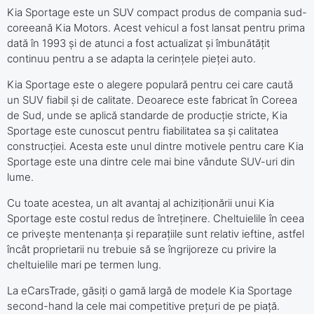
Kia Sportage este un SUV compact produs de compania sud-
coreeană Kia Motors. Acest vehicul a fost lansat pentru prima
dată în 1993 și de atunci a fost actualizat și îmbunătățit
continuu pentru a se adapta la cerințele pieței auto.
Kia Sportage este o alegere populară pentru cei care caută
un SUV fiabil și de calitate. Deoarece este fabricat în Coreea
de Sud, unde se aplică standarde de producție stricte, Kia
Sportage este cunoscut pentru fiabilitatea sa și calitatea
construcției. Acesta este unul dintre motivele pentru care Kia
Sportage este una dintre cele mai bine vândute SUV-uri din
lume.
Cu toate acestea, un alt avantaj al achiziționării unui Kia
Sportage este costul redus de întreținere. Cheltuielile în ceea
ce privește mentenanța și reparațiile sunt relativ ieftine, astfel
încât proprietarii nu trebuie să se îngrijoreze cu privire la
cheltuielile mari pe termen lung.
La eCarsTrade, găsiți o gamă largă de modele Kia Sportage
second-hand la cele mai competitive prețuri de pe piață.