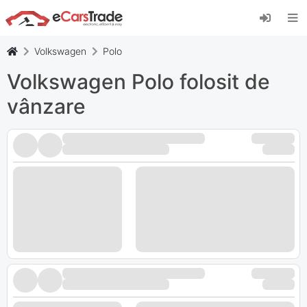
Instalați aplicația web eCarsTrade, adăugați-o
pe ecranul de pornire și primiți actualizări
instantanee.
Volkswagen
Polo
Instalați
Anulare
Volkswagen Polo folosit de
vânzare