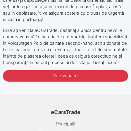
care să-și depoziteze mașina. Iar datorită dimensiunilor sale,
veți putea găsi cu ușurință locuri de parcare. În plus, acasă
sau în deplasare, îți va asigura spatele cu o trusă de urgență
inclusă în portbagaj!
Bine ați venit la eCarsTrade, destinația unică pentru nevoile
dumneavoastră în materie de automobile. Suntem specializați
în Volkswagen Polo de calitate second-hand, achiziționate de
la cei mai buni furnizori din Europa. Toate ofertele sunt cotate
înainte de plasarea ofertei, ceea ce asigură corectitudine și
transparență în timpul procesului de licitație. Licitați acum!
Volkswagen
eCarsTrade
Principală