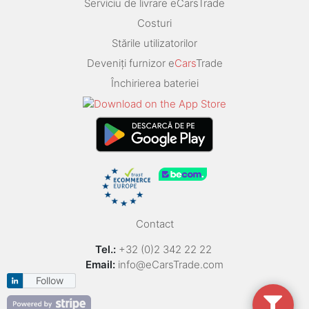
Serviciu de livrare eCarsTrade
Costuri
Stările utilizatorilor
Deveniți furnizor e
Cars
Trade
Închirierea bateriei
Contact
Tel.:
+32 (0)2 342 22 22
Email:
info@eCarsTrade.com
Follow