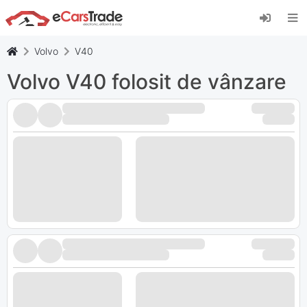
Instalați aplicația web eCarsTrade, adăugați-o
pe ecranul de pornire și primiți actualizări
instantanee.
Volvo
V40
Instalați
Anulare
Volvo V40 folosit de vânzare