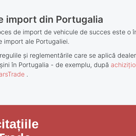
 import din Portugalia
roces de import de vehicule de succes este o 
e import ale Portugaliei.
regulile și reglementările care se aplică dealer
ini în Portugalia - de exemplu, după
achiziți
CarsTrade
.
itațiile