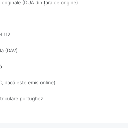
originale (DUA din țara de origine)
l 112
lă (DAV)
ă
, dacă este emis online)
atriculare portughez