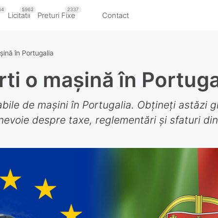
64
5962
2337
u
Licitatii
Preturi Fixe
Contact
ină în Portugalia
ti o mașină în Portuga
abile de mașini în Portugalia. Obțineți astăzi 
evoie despre taxe, reglementări și sfaturi din 