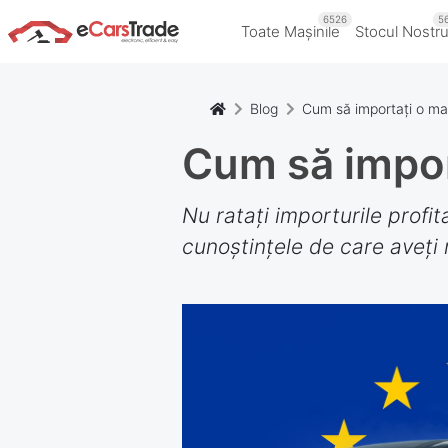
6526
5
Toate Mașinile
Stocul Nostr
Blog
Cum să importați o maș
Cum să impor
Nu ratați importurile profit
cunoștințele de care aveți n