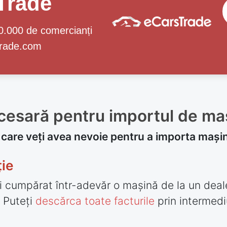
Trade
10.000 de comercianți
trade.com
esară pentru importul de maș
are veți avea nevoie pentru a importa mașin
ție
 cumpărat într-adevăr o mașină de la un deale
. Puteți
descărca toate facturile
prin intermedi