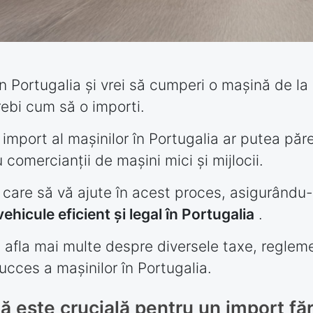
 Portugalia și vrei să cumperi o mașină de la li
rebi cum să o importi.
mport al mașinilor în Portugalia ar putea părea
comercianții de mașini mici și mijlocii.
 care să vă ajute în acest proces, asigurându-
ehicule eficient și legal în Portugalia
.
 a afla mai multe despre diversele taxe, reglem
ucces a mașinilor în Portugalia.
 este crucială pentru un import fă