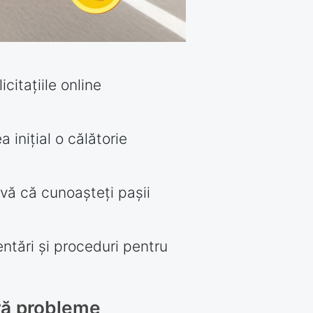
citațiile online
 inițial o călătorie
vă că cunoașteți pașii
entări și proceduri pentru
ră probleme