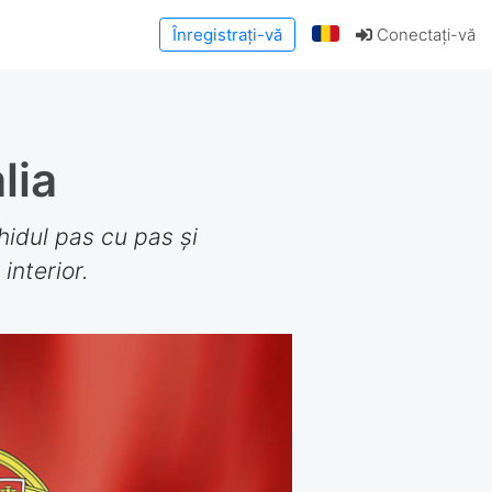
Înregistrați-vă
Conectați-vă
lia
ghidul pas cu pas și
interior.