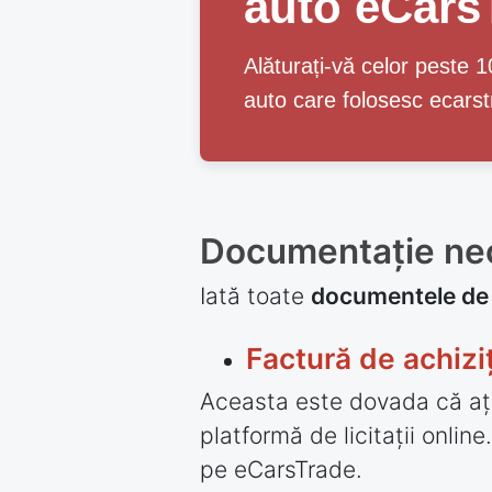
auto eCars
Alăturați-vă celor peste 
auto care folosesc ecars
Documentație nec
Iată toate
documentele de c
Factură de achizi
Aceasta este dovada că ați
platformă de licitații online
pe eCarsTrade.