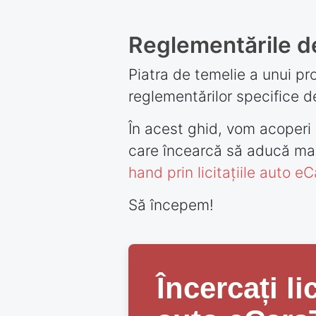
Reglementările de
Piatra de temelie a unui p
reglementărilor specifice d
În acest ghid, vom acoperi 
care încearcă să aducă maș
hand prin licitațiile auto e
Să începem!
Încercați lic