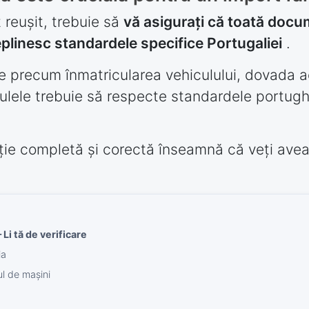
 reușit, trebuie să
vă asigurați că toată docu
eplinesc standardele specifice Portugaliei
.
recum înmatricularea vehiculului, dovada achi
culele trebuie să respecte standardele portugh
ie completă și corectă înseamnă că veți avea
Li tă de verificare
ia
l de mașini